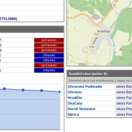
227513989]
7
]
(prírastok)
2
]
(prírastok)
6
]
(prírastok)
]
(úbytok)
]
(úbytok)
(prírastok)
]
(úbytok)
Susedné obce (počet: 6):
Susedné obce boli extrahované z mapy na z
Uhrovské Podhradie
okres Bán
Uhrovec
okres Bán
Hradište
okres Par
Skačany
okres Par
Horné Vestenice
okres Pri
Nitrica
okres Pri