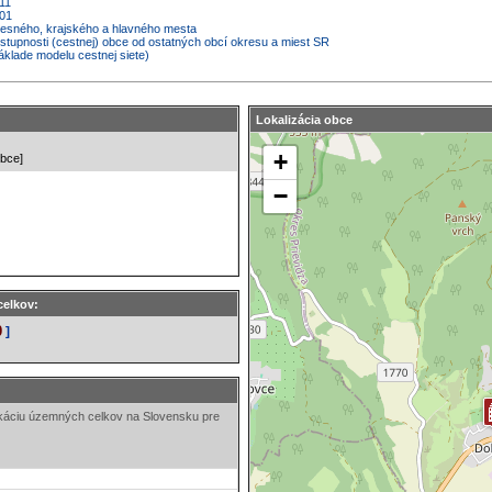
11
001
kresného, krajského a hlavného mesta
ostupnosti (cestnej) obce od ostatných obcí okresu a miest SR
áklade modelu cestnej siete)
Lokalizácia obce
obce]
celkov:
0
]
ikáciu územných celkov na Slovensku pre