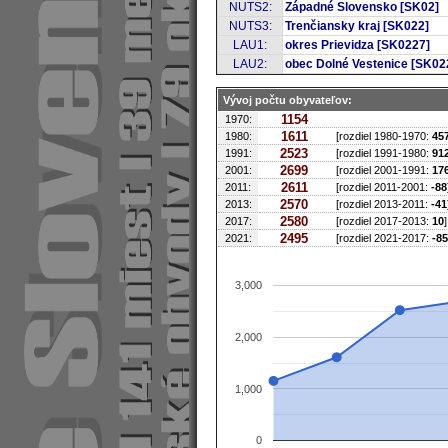
NUTS2:
Západné Slovensko [SK02]
NUTS3:
Trenčiansky kraj [SK022]
LAU1:
okres Prievidza [SK0227]
LAU2:
obec Dolné Vestenice [SK0
Vývoj počtu obyvateľov:
1154
1970:
1611
1980:
[rozdiel 1980-1970:
45
2523
1991:
[rozdiel 1991-1980:
91
2699
2001:
[rozdiel 2001-1991:
17
2611
2011:
[rozdiel 2011-2001:
-88
2570
2013:
[rozdiel 2013-2011:
-41
2580
2017:
[rozdiel 2017-2013:
10
]
2495
2021:
[rozdiel 2021-2017:
-85
3,000
2,000
1,000
0