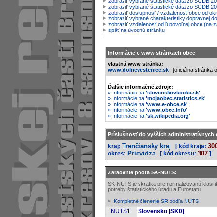
zobraziť vybrané štatistické dáta zo SODB 20
zobraziť vybrané štatistické dáta zo SODB 2
zobraziť dostupnosť / vzdialenosť obce od o
zobraziť vybrané charakteristiky dopravnej d
zobraziť vzdialenosť od ľubovoľnej obce (na z
späť na úvodnú stránku
Informácie o www stránkach obce
vlastná www stránka:
www.dolnevestenice.sk
[oficiálna stránka 
Ďalšie informačné zdroje:
» Informácie na
'slovenskovkocke.sk'
» Informácie na
'mojaobec.statistics.sk'
» Informácie na
'www.e-obce.sk'
» Informácie na
'www.obce.info'
» Informácie na
'sk.wikipedia.org'
Príslušnosť do vyšších administratívnych 
Trenčiansky kraj
30
kraj:
[ kód kraja:
Prievidza
307
okres:
[ kód okresu:
]
Zaradenie podľa SK-NUTS:
SK-NUTS je skratka pre normalizovanú klasif
potreby štatistického úradu a Eurostatu.
Kompletné členenie SR podľa NUTS
NUTS1:
Slovensko [SK0]