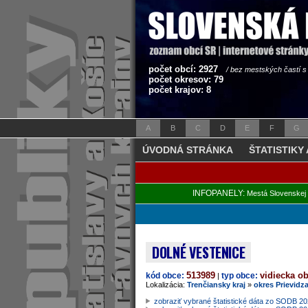
počet obcí: 2927
/ bez mestských častí 
počet okresov: 79
počet krajov: 8
A
B
C
D
E
F
G
ÚVODNÁ STRÁNKA
ŠTATISTIKY
INFOPANELY:
Mestá Slovenskej 
DOLNÉ VESTENICE
513989
vidiecka o
kód obce:
typ obce:
|
Lokalizácia:
Trenčiansky kraj
»
okres Prievidz
zobraziť vybrané štatistické dáta zo SODB 2