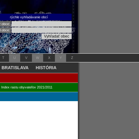
rýchle vyhľadávanie obcí
v obce:
d obce:
T
U
V
W
X
Y
Z
BRATISLAVA
HISTÓRIA
|
Index rastu obyvateľov 2021/2011