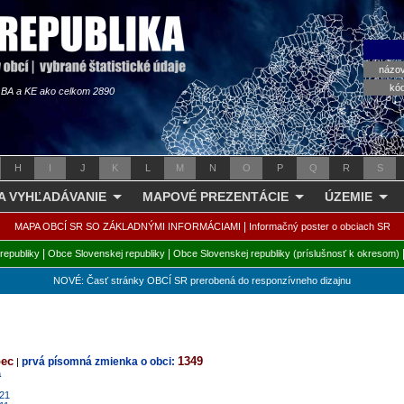
názo
kó
s BA a KE ako celkom 2890
H
I
J
K
L
M
N
O
P
Q
R
S
 A VYHĽADÁVANIE
MAPOVÉ PREZENTÁCIE
ÚZEMIE
|
MAPA OBCÍ SR SO ZÁKLADNÝMI INFORMÁCIAMI
Informačný poster o obciach SR
|
|
republiky
Obce Slovenskej republiky
Obce Slovenskej republiky (príslušnosť k okresom)
NOVÉ: Časť stránky OBCÍ SR prerobená do responzívneho dizajnu
bec
1349
prvá písomná zmienka o obci:
|
a
021