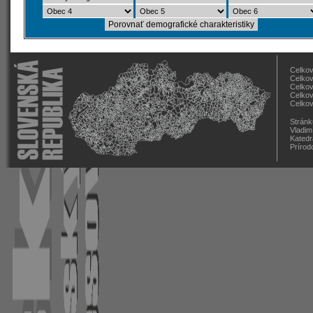
Celkov
Celkov
Celkov
Celkov
Celkov
Stránk
Vladim
Katedr
Prírod