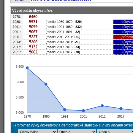
Vývoj počtu obyvateľov:
6460
1970:
5931
1980:
[rozdiel 1980-1970:
-529
]
(úbytok
5099
1991:
[rozdiel 1991-1980:
-832
]
(úbytok
5067
2001:
[rozdiel 2001-1991:
-32
]
(úbytok
5227
2011:
[rozdiel 2011-2001:
160
]
(prírast
5206
2013:
[rozdiel 2013-2011:
-21
]
(úbytok
5132
2017:
[rozdiel 2017-2013:
-74
]
(úbytok
5062
2021:
[rozdiel 2021-2017:
-70
]
(úbytok
6,500
6,000
5,500
5,000
1970
1980
1991
2001
2011
2017
» Porovnať vývoj obyvateľov a demografické štatistiky s inými obcami okre