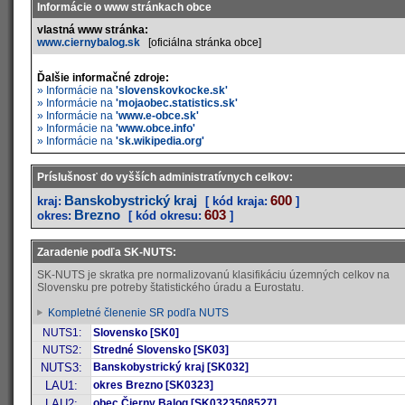
Informácie o www stránkach obce
vlastná www stránka:
www.ciernybalog.sk
[oficiálna stránka obce]
Ďalšie informačné zdroje:
» Informácie na
'slovenskovkocke.sk'
» Informácie na
'mojaobec.statistics.sk'
» Informácie na
'www.e-obce.sk'
» Informácie na
'www.obce.info'
» Informácie na
'sk.wikipedia.org'
Príslušnosť do vyšších administratívnych celkov:
Banskobystrický kraj
600
kraj:
[ kód kraja:
]
Brezno
603
okres:
[ kód okresu:
]
Zaradenie podľa SK-NUTS:
SK-NUTS je skratka pre normalizovanú klasifikáciu územných celkov na
Slovensku pre potreby štatistického úradu a Eurostatu.
Kompletné členenie SR podľa NUTS
NUTS1:
Slovensko [SK0]
NUTS2:
Stredné Slovensko [SK03]
NUTS3:
Banskobystrický kraj [SK032]
LAU1:
okres Brezno [SK0323]
LAU2:
obec Čierny Balog [SK0323508527]