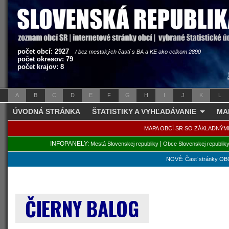
počet obcí: 2927
/ bez mestských častí s BA a KE ako celkom 2890
počet okresov: 79
počet krajov: 8
A
B
C
D
E
F
G
H
I
J
K
L
ÚVODNÁ STRÁNKA
ŠTATISTIKY A VYHĽADÁVANIE
MA
MAPA OBCÍ SR SO ZÁKLADNÝM
INFOPANELY:
|
Mestá Slovenskej republiky
Obce Slovenskej republik
NOVÉ: Časť stránky OBC
ČIERNY BALOG