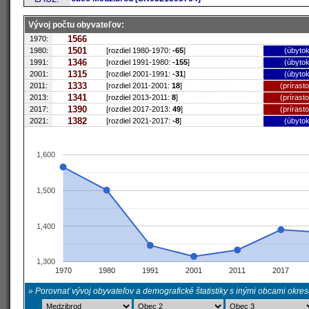
Vývoj počtu obyvateľov:
1566
1970:
1501
1980:
[rozdiel 1980-1970:
-65
]
(úbytok
1346
1991:
[rozdiel 1991-1980:
-155
]
(úbytok
1315
2001:
[rozdiel 2001-1991:
-31
]
(úbytok
1333
2011:
[rozdiel 2011-2001:
18
]
(prírast
1341
2013:
[rozdiel 2013-2011:
8
]
(prírast
1390
2017:
[rozdiel 2017-2013:
49
]
(prírast
1382
2021:
[rozdiel 2021-2017:
-8
]
(úbytok
1,600
1,500
1,400
1,300
1970
1980
1991
2001
2011
2017
» Porovnať vývoj obyvateľov a demografické štatistiky s inými obcami okre