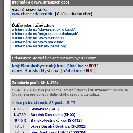
Informácie o www stránkach obce
vlastná www stránka:
www.obecmedzibrod.sk
[oficiálna stránka obce]
Ďalšie informačné zdroje:
» Informácie na
'slovenskovkocke.sk'
» Informácie na
'mojaobec.statistics.sk'
» Informácie na
'www.e-obce.sk'
» Informácie na
'www.obce.info'
» Informácie na
'sk.wikipedia.org'
Príslušnosť do vyšších administratívnych celkov:
Banskobystrický kraj
600
kraj:
[ kód kraja:
]
Banská Bystrica
601
okres:
[ kód okresu:
]
Zaradenie podľa SK-NUTS:
SK-NUTS je skratka pre normalizovanú klasifikáciu územných celkov na
Slovensku pre potreby štatistického úradu a Eurostatu.
Kompletné členenie SR podľa NUTS
NUTS1:
Slovensko [SK0]
NUTS2:
Stredné Slovensko [SK03]
NUTS3:
Banskobystrický kraj [SK032]
LAU1:
okres Banská Bystrica [SK0321]
LAU2:
obec Medzibrod [SK0321508764]