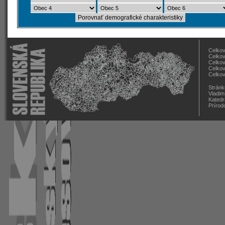
Celkov
Celkov
Celkov
Celkov
Celkov
Stránk
Vladim
Katedr
Prírod