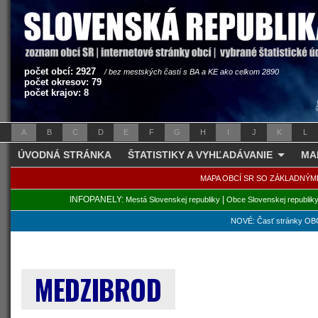
počet obcí: 2927
/ bez mestských častí s BA a KE ako celkom 2890
počet okresov: 79
počet krajov: 8
A
B
C
D
E
F
G
H
I
J
K
L
ÚVODNÁ STRÁNKA
ŠTATISTIKY A VYHĽADÁVANIE
MA
MAPA OBCÍ SR SO ZÁKLADNÝM
INFOPANELY:
|
Mestá Slovenskej republiky
Obce Slovenskej republik
NOVÉ: Časť stránky OBC
MEDZIBROD