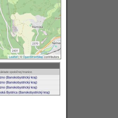
áklade spoločnej hranice.
zno (Banskobystrický kraj)
zno (Banskobystrický kraj)
zno (Banskobystrický kraj)
ská Bystrica (Banskobystrický kraj)