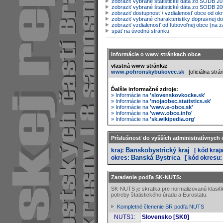
zobraziť vybrané štatistické dáta zo SODB 20
zobraziť vybrané štatistické dáta zo SODB 2
zobraziť dostupnosť / vzdialenosť obce od o
zobraziť vybrané charakteristiky dopravnej d
zobraziť vzdialenosť od ľubovoľnej obce (na z
späť na úvodnú stránku
Informácie o www stránkach obce
vlastná www stránka:
www.pohronskybukovec.sk
[oficiálna strá
Ďalšie informačné zdroje:
» Informácie na
'slovenskovkocke.sk'
» Informácie na
'mojaobec.statistics.sk'
» Informácie na
'www.e-obce.sk'
» Informácie na
'www.obce.info'
» Informácie na
'sk.wikipedia.org'
Príslušnosť do vyšších administratívnych 
Banskobystrický kraj
kraj:
[ kód kraj
Banská Bystrica
okres:
[ kód okresu:
Zaradenie podľa SK-NUTS:
SK-NUTS je skratka pre normalizovanú klasif
potreby štatistického úradu a Eurostatu.
Kompletné členenie SR podľa NUTS
NUTS1:
Slovensko [SK0]