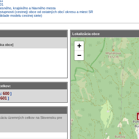
11
001
kresného, krajského a hlavného mesta
ostupnosti (cestnej) obce od ostatných obcí okresu a miest SR
áklade modelu cestnej siete)
Lokalizácia obce
nka obce]
celkov:
600
a:
]
601
]
ikáciu územných celkov na Slovensku pre