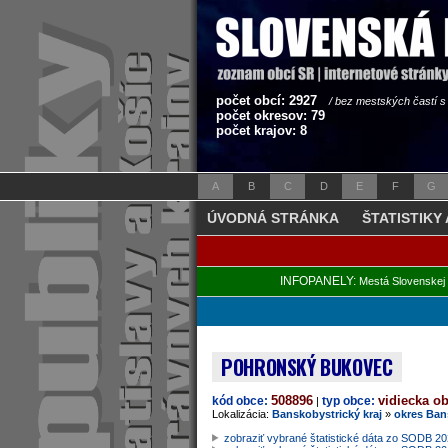
počet obcí: 2927
/ bez mestských častí 
počet okresov: 79
počet krajov: 8
A
B
C
D
E
F
G
ÚVODNÁ STRÁNKA
ŠTATISTIKY
INFOPANELY:
Mestá Slovenskej 
POHRONSKÝ BUKOVEC
508896
vidiecka o
kód obce:
typ obce:
|
Lokalizácia:
Banskobystrický kraj
»
okres Ban
zobraziť vybrané štatistické dáta zo SODB 2