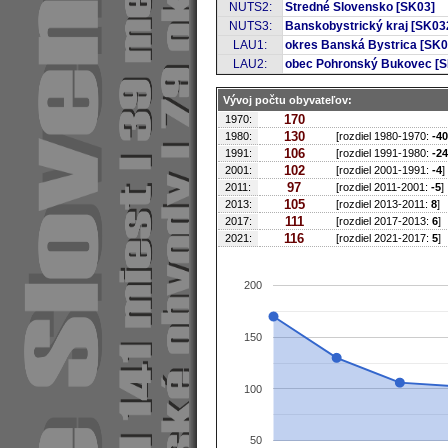
NUTS2:
Stredné Slovensko [SK03]
NUTS3:
Banskobystrický kraj [SK03
LAU1:
okres Banská Bystrica [SK0
LAU2:
obec Pohronský Bukovec [
Vývoj počtu obyvateľov:
170
1970:
130
1980:
[rozdiel 1980-1970:
-40
106
1991:
[rozdiel 1991-1980:
-24
102
2001:
[rozdiel 2001-1991:
-4
]
97
2011:
[rozdiel 2011-2001:
-5
]
105
2013:
[rozdiel 2013-2011:
8
]
111
2017:
[rozdiel 2017-2013:
6
]
116
2021:
[rozdiel 2021-2017:
5
]
200
150
100
50