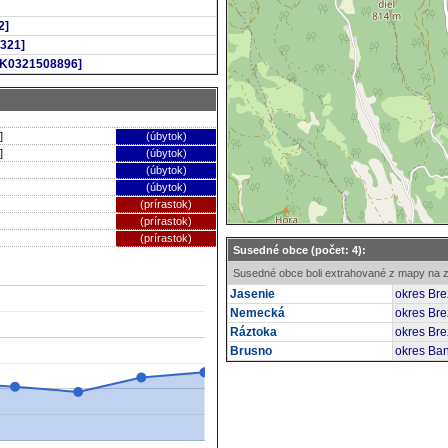
2]
321]
SK0321508896]
]
(úbytok)
]
(úbytok)
(úbytok)
(úbytok)
(prírastok)
(prírastok)
(prírastok)
Susedné obce (počet: 4):
Susedné obce boli extrahované z mapy na z
Jasenie
okres Bre
Nemecká
okres Bre
Ráztoka
okres Bre
Brusno
okres Ban