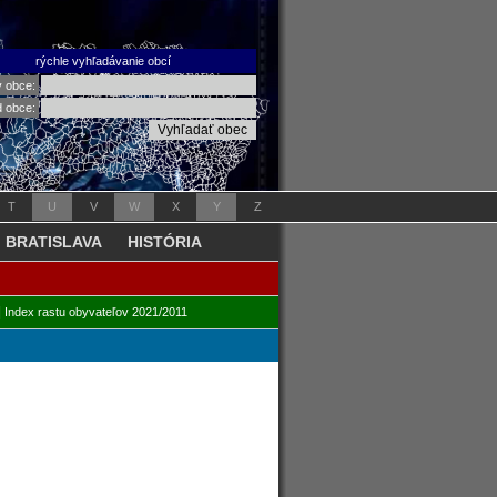
rýchle vyhľadávanie obcí
v obce:
d obce:
T
U
V
W
X
Y
Z
BRATISLAVA
HISTÓRIA
|
Index rastu obyvateľov 2021/2011