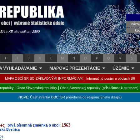
názo
kó
s BA a KE ako celkom 2890
H
I
J
K
L
M
N
O
P
Q
R
S
 A VYHĽADÁVANIE
MAPOVÉ PREZENTÁCIE
ÚZEMIE
|
MAPA OBCÍ SR SO ZÁKLADNÝMI INFORMÁCIAMI
Informačný poster o obciach SR
|
|
republiky
Obce Slovenskej republiky
Obce Slovenskej republiky (príslušnosť k okresom)
NOVÉ: Časť stránky OBCÍ SR prerobená do responzívneho dizajnu
bec
1563
prvá písomná zmienka o obci:
|
ská Bystrica
021