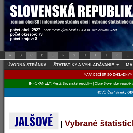
počet obcí: 2927
/ bez mestských častí s BA a KE ako celkom 2890
počet okresov: 79
počet krajov: 8
A
B
C
D
E
F
G
H
I
J
K
L
ÚVODNÁ STRÁNKA
ŠTATISTIKY A VYHĽADÁVANIE
MA
MAPA OBCÍ SR SO ZÁKLADNÝM
INFOPANELY:
|
Mestá Slovenskej republiky
Obce Slovenskej republik
NOVÉ: Časť stránky OBC
JALŠOVÉ
Vybrané štatisti
|