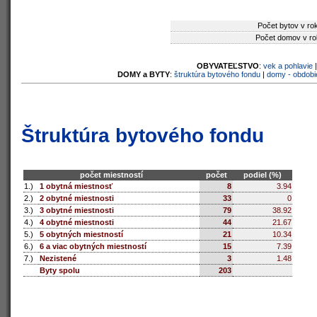
Počet bytov v ro
Počet domov v ro
OBYVATEĽSTVO
:
vek a pohlavie
DOMY a BYTY
:
štruktúra bytového fondu
|
domy - obdobi
Štruktúra bytového fondu
počet miestností
počet
podiel (%)
1.)
1 obytná miestnosť
8
3.94
2.)
2 obytné miestnosti
33
0
3.)
3 obytné miestnosti
79
38.92
4.)
4 obytné miestnosti
44
21.67
5.)
5 obytných miestností
21
10.34
6.)
6 a viac obytných miestností
15
7.39
7.)
Nezistené
3
1.48
Byty spolu
203