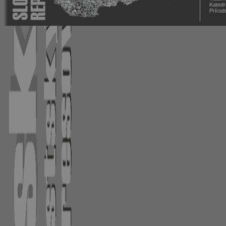
Katedr
Prírod