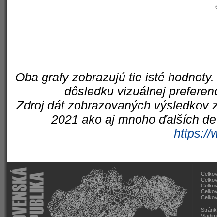
Oba grafy zobrazujú tie isté hodnoty.
dôsledku vizuálnej preferen
Zdroj dát zobrazovaných výsledkov z
2021 ako aj mnoho ďalších det
https://
Celkov
Celkov
Celkov
Celkov
Celkov
Stránk
Vladim