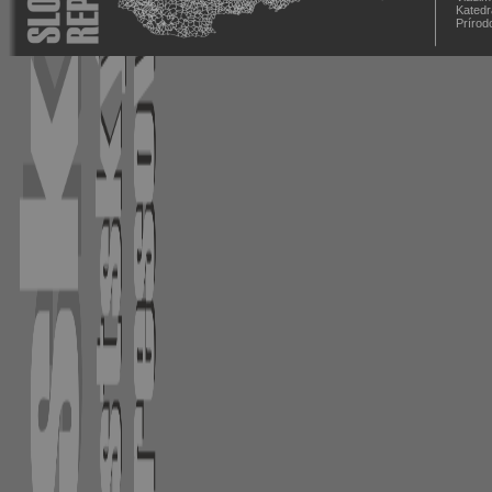
Katedr
Prírod