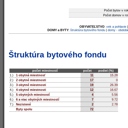
Počet bytov v ro
Počet domov v ro
OBYVATEĽSTVO
:
vek a pohlavie
DOMY a BYTY
:
štruktúra bytového fondu
|
domy - obdobi
Štruktúra bytového fondu
počet miestností
počet
podiel (%)
1.)
1 obytná miestnosť
11
15.28
2.)
2 obytné miestnosti
17
0
3.)
3 obytné miestnosti
19
26.39
4.)
4 obytné miestnosti
12
16.67
5.)
5 obytných miestností
4
5.56
6.)
6 a viac obytných miestností
7
9.72
7.)
Nezistené
2
2.78
Byty spolu
72