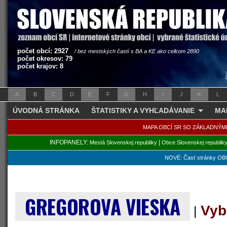
počet obcí: 2927
/ bez mestských častí s BA a KE ako celkom 2890
počet okresov: 79
počet krajov: 8
A
B
C
D
E
F
G
H
I
J
K
L
ÚVODNÁ STRÁNKA
ŠTATISTIKY A VYHĽADÁVANIE
MA
MAPA OBCÍ SR SO ZÁKLADNÝM
INFOPANELY:
|
Mestá Slovenskej republiky
Obce Slovenskej republik
NOVÉ: Časť stránky OBC
GREGOROVA VIESKA
Vyb
|