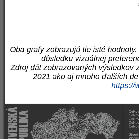
Oba grafy zobrazujú tie isté hodnoty.
dôsledku vizuálnej preferen
Zdroj dát zobrazovaných výsledkov z
2021 ako aj mnoho ďalších det
https://
Celkov
Celkov
Celkov
Celkov
Celkov
Stránk
Vladim