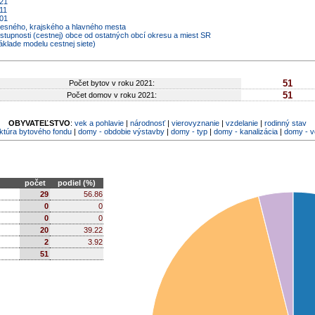
021
11
001
kresného, krajského a hlavného mesta
ostupnosti (cestnej) obce od ostatných obcí okresu a miest SR
áklade modelu cestnej siete)
51
Počet bytov v roku 2021:
51
Počet domov v roku 2021:
OBYVATEĽSTVO
:
vek a pohlavie
|
národnosť
|
vierovyznanie
|
vzdelanie
|
rodinný stav
ktúra bytového fondu
|
domy - obdobie výstavby
|
domy - typ
|
domy - kanalizácia
|
domy - 
počet
podiel (%)
29
56.86
0
0
0
0
20
39.22
2
3.92
51