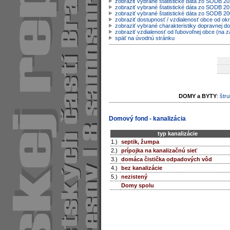
zobraziť vybrané štatistické dáta zo SODB 2
zobraziť vybrané štatistické dáta zo SODB 20
zobraziť vybrané štatistické dáta zo SODB 2
zobraziť dostupnosť / vzdialenosť obce od o
zobraziť vybrané charakteristiky dopravnej d
zobraziť vzdialenosť od ľubovoľnej obce (na z
späť na úvodnú stránku
DOMY a BYTY
:
štru
Domový fond - kanalizácia
typ kanalizácie
1.)
septik, žumpa
2.)
prípojka na kanalizačnú sieť
3.)
domáca čistička odpadových vôd
4.)
bez kanalizácie
5.)
nezistený
Domy spolu