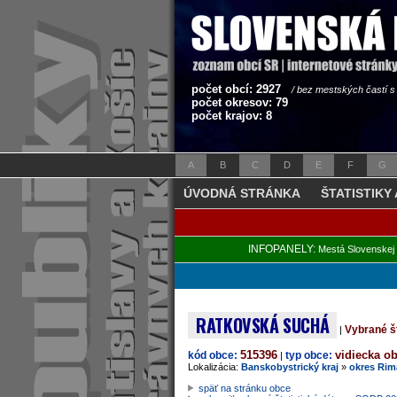
počet obcí: 2927
/ bez mestských častí 
počet okresov: 79
počet krajov: 8
A
B
C
D
E
F
G
ÚVODNÁ STRÁNKA
ŠTATISTIKY
INFOPANELY:
Mestá Slovenskej 
RATKOVSKÁ SUCHÁ
Vybrané š
|
515396
vidiecka o
kód obce:
typ obce:
|
Lokalizácia:
Banskobystrický kraj
»
okres Rim
späť na stránku obce