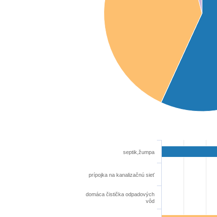
septik,žumpa
prípojka na kanalizačnú sieť
domáca čistička odpadových
vôd