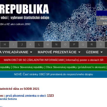
názo
kó
s BA a KE ako celkom 2890
H
I
J
K
L
M
N
O
P
Q
R
S
 A VYHĽADÁVANIE
MAPOVÉ PREZENTÁCIE
ÚZEMIE
|
MAPA OBCÍ SR SO ZÁKLADNÝMI INFORMÁCIAMI
Informačný poster o obciach SR
|
|
republiky
Obce Slovenskej republiky
Obce Slovenskej republiky (príslušnosť k okresom)
NOVÉ: Časť stránky OBCÍ SR prerobená do responzívneho dizajnu
tatistické dáta zo SODB 2021
bec
1323
prvá písomná zmienka o obci:
|
avská Sobota