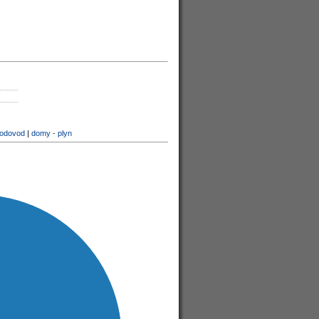
vodovod
|
domy - plyn