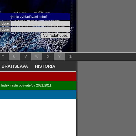
rýchle vyhľadávanie obcí
v obce:
d obce:
T
U
V
W
X
Y
Z
BRATISLAVA
HISTÓRIA
|
Index rastu obyvateľov 2021/2011