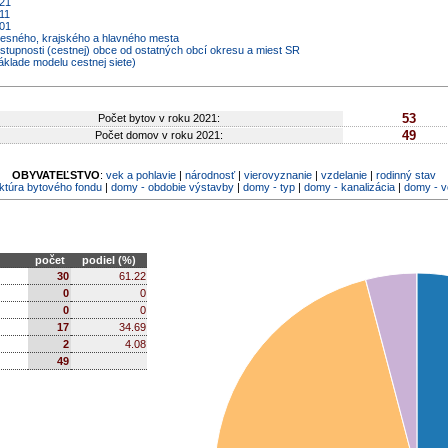
021
11
001
kresného, krajského a hlavného mesta
ostupnosti (cestnej) obce od ostatných obcí okresu a miest SR
áklade modelu cestnej siete)
53
Počet bytov v roku 2021:
49
Počet domov v roku 2021:
OBYVATEĽSTVO
:
vek a pohlavie
|
národnosť
|
vierovyznanie
|
vzdelanie
|
rodinný stav
ktúra bytového fondu
|
domy - obdobie výstavby
|
domy - typ
|
domy - kanalizácia
|
domy - 
počet
podiel (%)
30
61.22
0
0
0
0
17
34.69
2
4.08
49