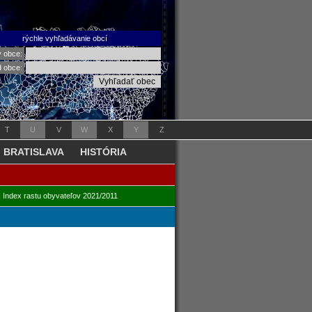
rýchle vyhľadávanie obcí
v obce:
d obce:
T
U
V
W
X
Y
Z
BRATISLAVA
HISTÓRIA
|
Index rastu obyvateľov 2021/2011