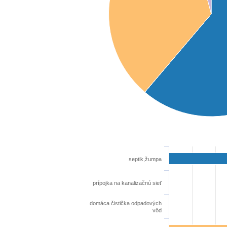
septik,žumpa
prípojka na kanalizačnú sieť
domáca čistička odpadových
vôd