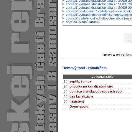
zobraziť vybrané štatistické dáta zo SODB 2
zobraziť vybrané štatistické dáta zo SODB 20
zobraziť vybrané štatistické dáta zo SODB 2
zobraziť dostupnosť / vzdialenosť obce od o
zobraziť vybrané charakteristiky dopravnej d
zobraziť vzdialenosť od ľubovoľnej obce (na z
späť na úvodnú stránku
DOMY a BYTY
:
štru
Domový fond - kanalizácia
typ kanalizácie
1.)
septik, žumpa
2.)
prípojka na kanalizačnú sieť
3.)
domáca čistička odpadových vôd
4.)
bez kanalizácie
5.)
nezistený
Domy spolu