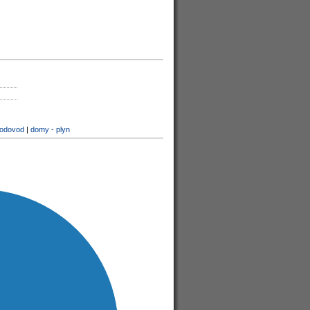
vodovod
|
domy - plyn