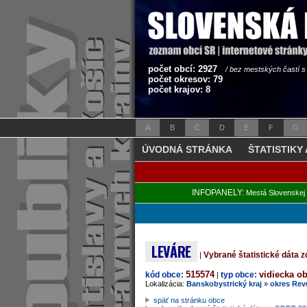
počet obcí: 2927
/ bez mestských častí 
počet okresov: 79
počet krajov: 8
A
B
C
D
E
F
G
ÚVODNÁ STRÁNKA
ŠTATISTIKY
INFOPANELY:
Mestá Slovenskej 
LEVÁRE
Vybrané štatistické dáta
|
515574
vidiecka o
kód obce:
typ obce:
|
Lokalizácia:
Banskobystrický kraj
»
okres Rev
späť na stránku obce