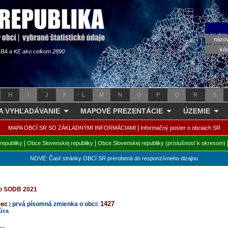
názo
kó
s BA a KE ako celkom 2890
H
I
J
K
L
M
N
O
P
Q
R
S
 A VYHĽADÁVANIE
MAPOVÉ PREZENTÁCIE
ÚZEMIE
|
MAPA OBCÍ SR SO ZÁKLADNÝMI INFORMÁCIAMI
Informačný poster o obciach SR
|
|
republiky
Obce Slovenskej republiky
Obce Slovenskej republiky (príslušnosť k okresom)
NOVÉ: Časť stránky OBCÍ SR prerobená do responzívneho dizajnu
 zo SODB 2021
bec
1427
prvá písomná zmienka o obci:
|
úca