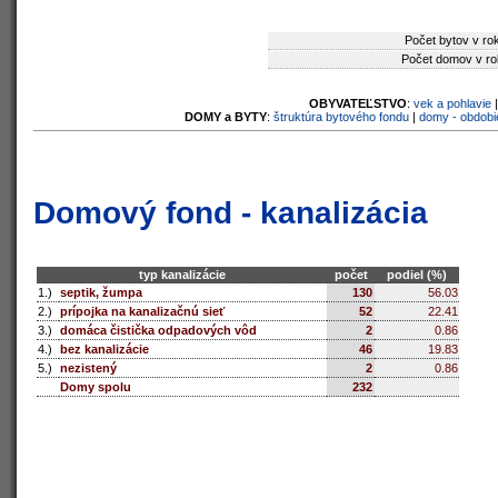
Počet bytov v ro
Počet domov v ro
OBYVATEĽSTVO
:
vek a pohlavie
DOMY a BYTY
:
štruktúra bytového fondu
|
domy - obdobi
Domový fond - kanalizácia
typ kanalizácie
počet
podiel (%)
1.)
septik, žumpa
130
56.03
2.)
prípojka na kanalizačnú sieť
52
22.41
3.)
domáca čistička odpadových vôd
2
0.86
4.)
bez kanalizácie
46
19.83
5.)
nezistený
2
0.86
Domy spolu
232