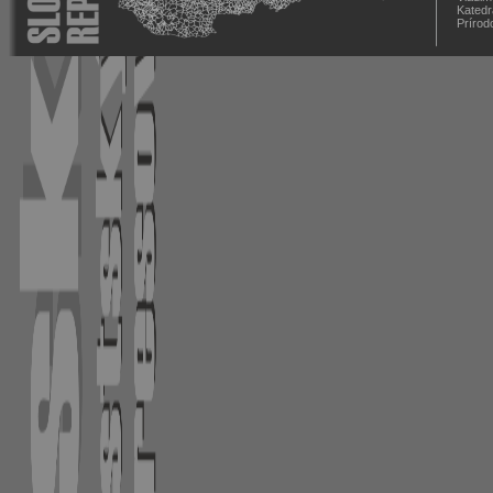
Katedr
Prírod