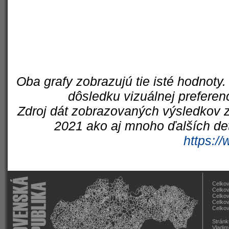
Oba grafy zobrazujú tie isté hodnoty.
dôsledku vizuálnej preferen
Zdroj dát zobrazovaných výsledkov z
2021 ako aj mnoho ďalších det
https://
Celkov
Celkov
Celkov
Celkov
Celkov
Stránk
Vladim