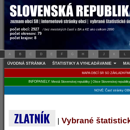
počet obcí: 2927
/ bez mestských častí s BA a KE ako celkom 2890
počet okresov: 79
počet krajov: 8
A
B
C
D
E
F
G
H
I
J
K
L
ÚVODNÁ STRÁNKA
ŠTATISTIKY A VYHĽADÁVANIE
MA
MAPA OBCÍ SR SO ZÁKLADNÝM
INFOPANELY:
|
Mestá Slovenskej republiky
Obce Slovenskej republik
NOVÉ: Časť stránky OBC
ZLATNÍK
Vybrané štatisti
|