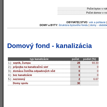
Počet bytov v ro
Počet domov v ro
OBYVATEĽSTVO
:
vek a pohlavie
DOMY a BYTY
:
štruktúra bytového fondu
|
domy - obdobi
Domový fond - kanalizácia
typ kanalizácie
počet
podiel (%)
1.)
septik, žumpa
28
93.33
2.)
prípojka na kanalizačnú sieť
0
0
3.)
domáca čistička odpadových vôd
0
0
4.)
bez kanalizácie
0
0
5.)
nezistený
2
6.67
Domy spolu
30