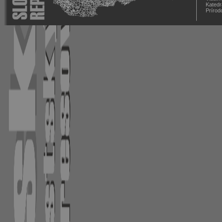
Katedr
Prírod