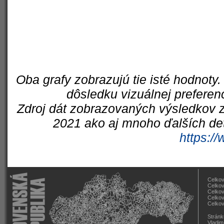
Oba grafy zobrazujú tie isté hodnoty.
dôsledku vizuálnej preferen
Zdroj dát zobrazovaných výsledkov z
2021 ako aj mnoho ďalších det
https://
Celkov
Celkov
Celkov
Celkov
Celkov
Stránk
Vladim