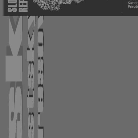
Katedr
Prírod