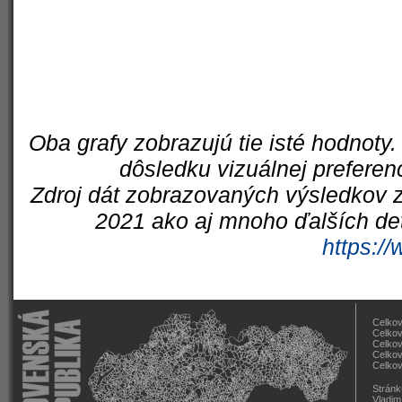
Oba grafy zobrazujú tie isté hodnoty.
dôsledku vizuálnej preferen
Zdroj dát zobrazovaných výsledkov z
2021 ako aj mnoho ďalších det
https://
Celkov
Celkov
Celkov
Celkov
Celkov
Stránk
Vladim