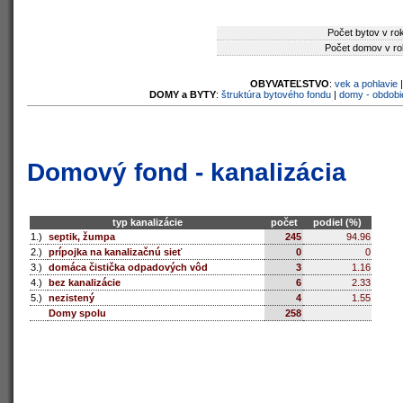
Počet bytov v ro
Počet domov v ro
OBYVATEĽSTVO
:
vek a pohlavie
DOMY a BYTY
:
štruktúra bytového fondu
|
domy - obdobi
Domový fond - kanalizácia
typ kanalizácie
počet
podiel (%)
1.)
septik, žumpa
245
94.96
2.)
prípojka na kanalizačnú sieť
0
0
3.)
domáca čistička odpadových vôd
3
1.16
4.)
bez kanalizácie
6
2.33
5.)
nezistený
4
1.55
Domy spolu
258