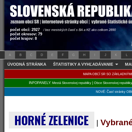
počet obcí: 2927
/ bez mestských častí s BA a KE ako celkom 2890
počet okresov: 79
počet krajov: 8
A
B
C
D
E
F
G
H
I
J
K
L
ÚVODNÁ STRÁNKA
ŠTATISTIKY A VYHĽADÁVANIE
MA
MAPA OBCÍ SR SO ZÁKLADNÝM
INFOPANELY:
|
Mestá Slovenskej republiky
Obce Slovenskej republik
NOVÉ: Časť stránky OBC
HORNÉ ZELENICE
Vybrané
|