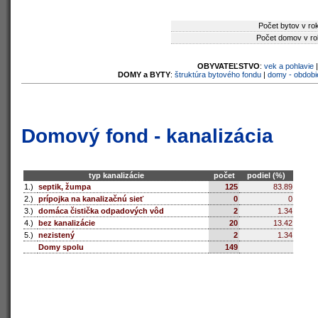
Počet bytov v ro
Počet domov v ro
OBYVATEĽSTVO
:
vek a pohlavie
DOMY a BYTY
:
štruktúra bytového fondu
|
domy - obdobi
Domový fond - kanalizácia
typ kanalizácie
počet
podiel (%)
1.)
septik, žumpa
125
83.89
2.)
prípojka na kanalizačnú sieť
0
0
3.)
domáca čistička odpadových vôd
2
1.34
4.)
bez kanalizácie
20
13.42
5.)
nezistený
2
1.34
Domy spolu
149