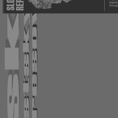
Katedr
Prírod