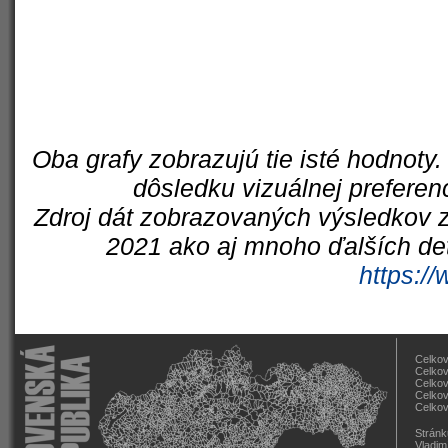
Oba grafy zobrazujú tie isté hodnoty.
dôsledku vizuálnej preferen
Zdroj dát zobrazovaných výsledkov z
2021 ako aj mnoho ďalších det
https://
Celkov
Celkov
Celkov
Celkov
Celkov
Stránk
Vladim