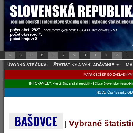
počet obcí: 2927
/ bez mestských častí s BA a KE ako celkom 2890
počet okresov: 79
počet krajov: 8
A
B
C
D
E
F
G
H
I
J
K
L
ÚVODNÁ STRÁNKA
ŠTATISTIKY A VYHĽADÁVANIE
MA
MAPA OBCÍ SR SO ZÁKLADNÝM
INFOPANELY:
|
Mestá Slovenskej republiky
Obce Slovenskej republik
NOVÉ: Časť stránky OBC
BAŠOVCE
Vybrané štatist
|