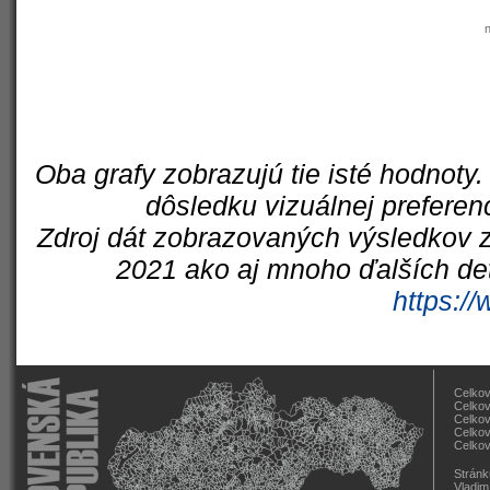
Oba grafy zobrazujú tie isté hodnoty.
dôsledku vizuálnej preferen
Zdroj dát zobrazovaných výsledkov z
2021 ako aj mnoho ďalších det
https://
Celkov
Celkov
Celkov
Celkov
Celkov
Stránk
Vladim