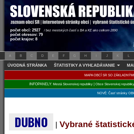
počet obcí: 2927
/ bez mestských častí s BA a KE ako celkom 2890
počet okresov: 79
počet krajov: 8
A
B
C
D
E
F
G
H
I
J
K
L
ÚVODNÁ STRÁNKA
ŠTATISTIKY A VYHĽADÁVANIE
MA
MAPA OBCÍ SR SO ZÁKLADNÝM
INFOPANELY:
|
Mestá Slovenskej republiky
Obce Slovenskej republik
NOVÉ: Časť stránky OBC
DUBNO
Vybrané štatistic
|