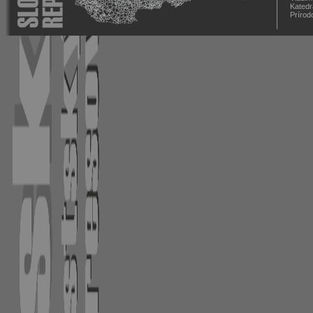
Katedr
Prírod