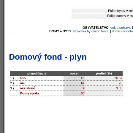
Počet bytov v ro
Počet domov v ro
OBYVATEĽSTVO
:
vek a pohlavie
DOMY a BYTY
:
štruktúra bytového fondu
|
domy - obdobi
Domový fond - plyn
plynofikácia
počet
podiel (%)
1.)
áno
16
26.67
2.)
nie
42
70
3.)
nezistené
2
3.33
Domy spolu
60