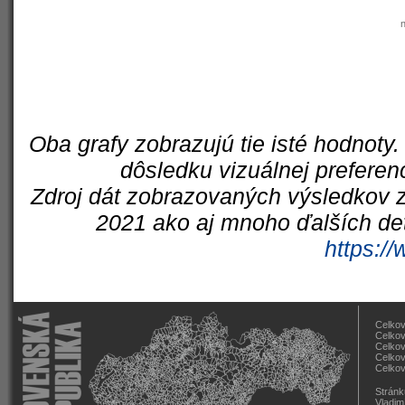
Oba grafy zobrazujú tie isté hodnoty.
dôsledku vizuálnej preferen
Zdroj dát zobrazovaných výsledkov z
2021 ako aj mnoho ďalších det
https://
Celkov
Celkov
Celkov
Celkov
Celkov
Stránk
Vladim