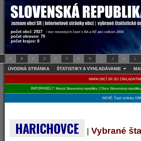
počet obcí: 2927
/ bez mestských častí s BA a KE ako celkom 2890
počet okresov: 79
počet krajov: 8
A
B
C
D
E
F
G
H
I
J
K
L
ÚVODNÁ STRÁNKA
ŠTATISTIKY A VYHĽADÁVANIE
MA
MAPA OBCÍ SR SO ZÁKLADNÝM
INFOPANELY:
|
Mestá Slovenskej republiky
Obce Slovenskej republik
NOVÉ: Časť stránky OBC
HARICHOVCE
Vybrané šta
|