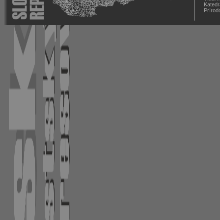
Katedr
Prírod