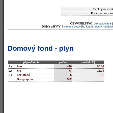
Počet bytov v ro
Počet domov v ro
OBYVATEĽSTVO
:
vek a pohlavie
DOMY a BYTY
:
štruktúra bytového fondu
|
domy - obdobi
Domový fond - plyn
plynofikácia
počet
podiel (%)
1.)
áno
470
85.14
2.)
nie
77
13.95
3.)
nezistené
5
0.91
Domy spolu
552