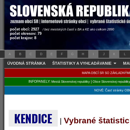
počet obcí: 2927
/ bez mestských častí s BA a KE ako celkom 2890
počet okresov: 79
počet krajov: 8
A
B
C
D
E
F
G
H
I
J
K
L
ÚVODNÁ STRÁNKA
ŠTATISTIKY A VYHĽADÁVANIE
MA
MAPA OBCÍ SR SO ZÁKLADNÝM
INFOPANELY:
|
Mestá Slovenskej republiky
Obce Slovenskej republik
NOVÉ: Časť stránky OBC
KENDICE
Vybrané štatisti
|