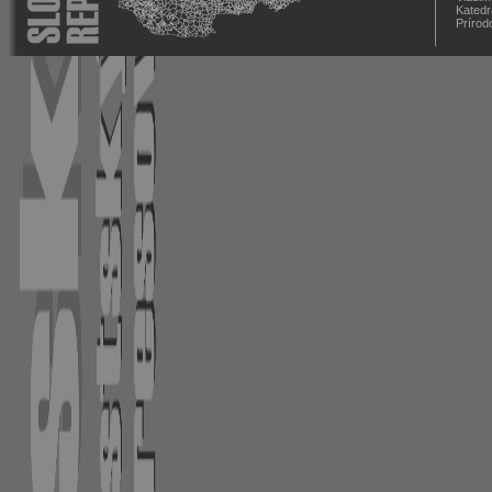
Katedr
Prírod