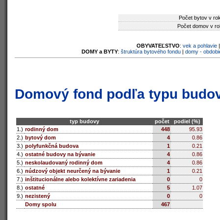
Počet bytov v ro
Počet domov v ro
OBYVATEĽSTVO
:
vek a pohlavie
DOMY a BYTY
:
štruktúra bytového fondu
|
domy - obdobi
Domový fond podľa typu budo
typ budovy
počet
podiel (%)
1.)
rodinný dom
448
95.93
2.)
bytový dom
4
0.86
3.)
polyfunkčná budova
1
0.21
4.)
ostatné budovy na bývanie
4
0.86
5.)
neskolaudovaný rodinný dom
4
0.86
6.)
núdzový objekt neurčený na bývanie
1
0.21
7.)
inštitucionálne alebo kolektívne zariadenia
0
0
8.)
ostatné
5
1.07
9.)
nezistený
0
0
Domy spolu
467