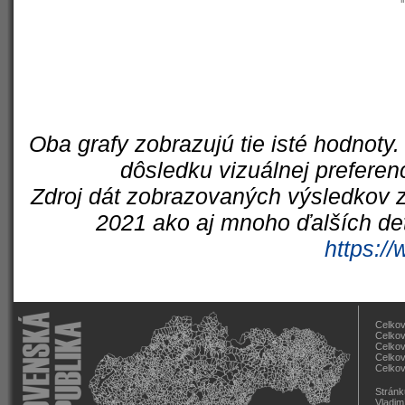
Oba grafy zobrazujú tie isté hodnoty.
dôsledku vizuálnej preferen
Zdroj dát zobrazovaných výsledkov z
2021 ako aj mnoho ďalších det
https://
Celkov
Celkov
Celkov
Celkov
Celkov
Stránk
Vladim