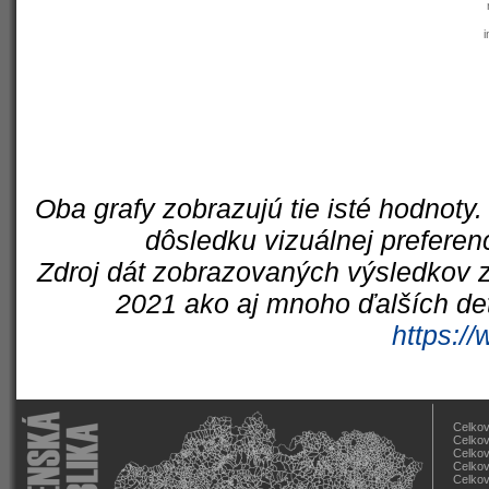
i
Oba grafy zobrazujú tie isté hodnoty.
dôsledku vizuálnej preferen
Zdroj dát zobrazovaných výsledkov z
2021 ako aj mnoho ďalších det
https://
Celkov
Celkov
Celkov
Celkov
Celkov