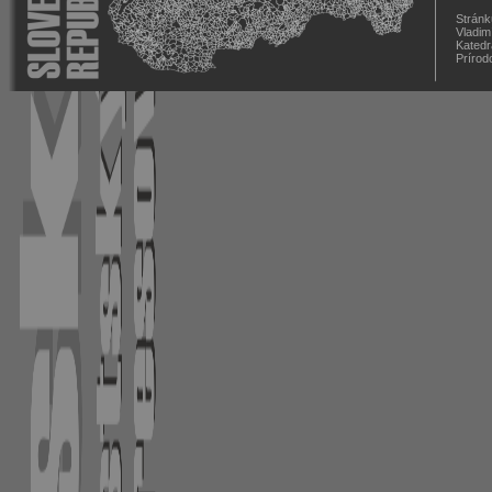
Stránk
Vladim
Katedr
Prírod