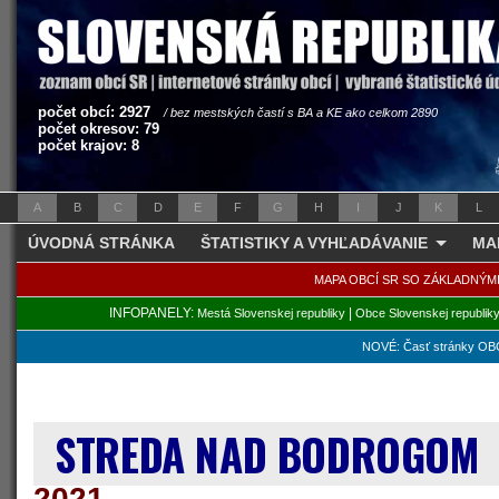
počet obcí: 2927
/ bez mestských častí s BA a KE ako celkom 2890
počet okresov: 79
počet krajov: 8
A
B
C
D
E
F
G
H
I
J
K
L
ÚVODNÁ STRÁNKA
ŠTATISTIKY A VYHĽADÁVANIE
MA
MAPA OBCÍ SR SO ZÁKLADNÝM
INFOPANELY:
|
Mestá Slovenskej republiky
Obce Slovenskej republik
NOVÉ: Časť stránky OBC
STREDA NAD BODROGO
2021