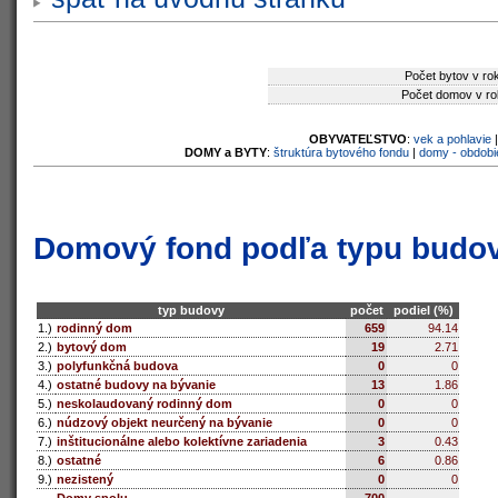
Počet bytov v ro
Počet domov v ro
OBYVATEĽSTVO
:
vek a pohlavie
DOMY a BYTY
:
štruktúra bytového fondu
|
domy - obdobi
Domový fond podľa typu budo
typ budovy
počet
podiel (%)
1.)
rodinný dom
659
94.14
2.)
bytový dom
19
2.71
3.)
polyfunkčná budova
0
0
4.)
ostatné budovy na bývanie
13
1.86
5.)
neskolaudovaný rodinný dom
0
0
6.)
núdzový objekt neurčený na bývanie
0
0
7.)
inštitucionálne alebo kolektívne zariadenia
3
0.43
8.)
ostatné
6
0.86
9.)
nezistený
0
0