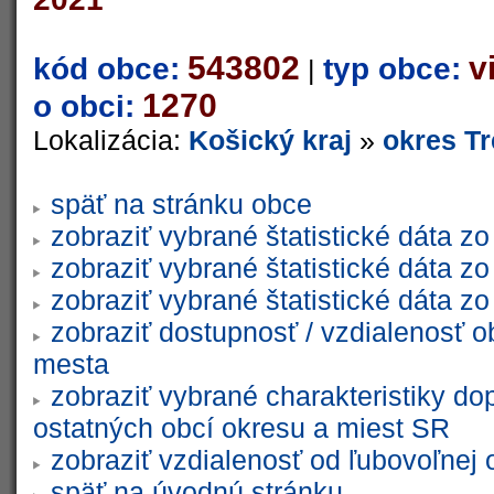
543802
v
kód obce:
typ obce:
|
1270
o obci:
Lokalizácia:
Košický kraj
»
okres T
späť na stránku obce
zobraziť vybrané štatistické dáta 
zobraziť vybrané štatistické dáta 
zobraziť vybrané štatistické dáta 
zobraziť dostupnosť / vzdialenosť 
mesta
zobraziť vybrané charakteristiky do
ostatných obcí okresu a miest SR
zobraziť vzdialenosť od ľubovoľnej 
späť na úvodnú stránku