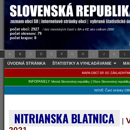
počet obcí: 2927
/ bez mestských častí s BA a KE ako celkom 2890
počet okresov: 79
počet krajov: 8
A
B
C
D
E
F
G
H
I
J
K
L
ÚVODNÁ STRÁNKA
ŠTATISTIKY A VYHĽADÁVANIE
MA
MAPA OBCÍ SR SO ZÁKLADNÝM
INFOPANELY:
|
Mestá Slovenskej republiky
Obce Slovenskej republik
NOVÉ: Časť stránky OBC
NITRIANSKA BLATNICA
V
|
2021