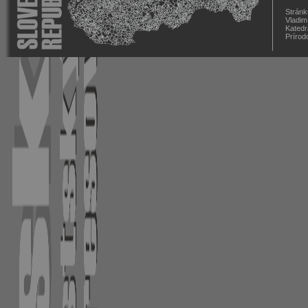
Stránk
Vladim
Katedr
Prírod