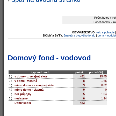
Počet bytov v ro
Počet domov v ro
OBYVATEĽSTVO
:
vek a pohlavie
DOMY a BYTY
:
štruktúra bytového fondu
|
domy - obdobi
Domový fond - vodovod
typ vodovodu
počet
podiel (%)
1.)
v dome - z verejnej siete
461
95.45
2.)
v dome - vlastná
8
1.66
3.)
mimo domu - z verejnej siete
3
0.62
4.)
mimo domu - vlastná
0
0
5.)
bez prípojky
5
1.04
6.)
nezistený
6
1.24
Domy spolu
483