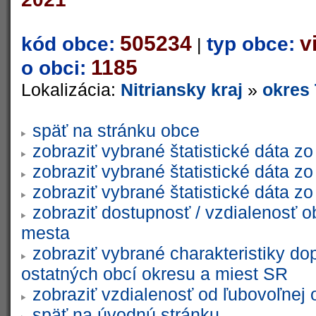
505234
v
kód obce:
typ obce:
|
1185
o obci:
Lokalizácia:
Nitriansky kraj
»
okres
späť na stránku obce
zobraziť vybrané štatistické dáta 
zobraziť vybrané štatistické dáta 
zobraziť vybrané štatistické dáta 
zobraziť dostupnosť / vzdialenosť 
mesta
zobraziť vybrané charakteristiky do
ostatných obcí okresu a miest SR
zobraziť vzdialenosť od ľubovoľnej 
späť na úvodnú stránku