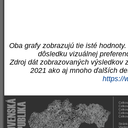
Oba grafy zobrazujú tie isté hodnoty.
dôsledku vizuálnej preferen
Zdroj dát zobrazovaných výsledkov z
2021 ako aj mnoho ďalších det
https://
Celkov
Celkov
Celkov
Celkov
Celkov
Stránk
Vladim