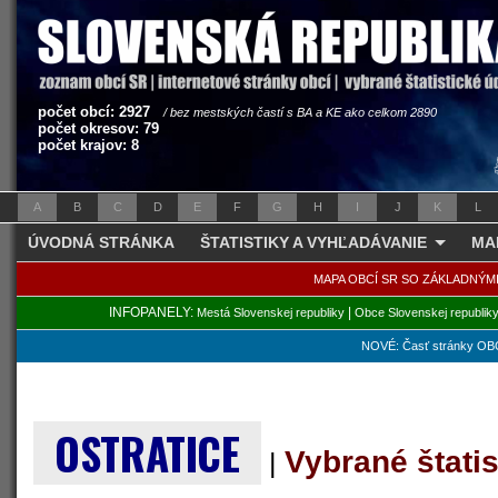
počet obcí: 2927
/ bez mestských častí s BA a KE ako celkom 2890
počet okresov: 79
počet krajov: 8
A
B
C
D
E
F
G
H
I
J
K
L
ÚVODNÁ STRÁNKA
ŠTATISTIKY A VYHĽADÁVANIE
MA
MAPA OBCÍ SR SO ZÁKLADNÝM
INFOPANELY:
|
Mestá Slovenskej republiky
Obce Slovenskej republik
NOVÉ: Časť stránky OBC
OSTRATICE
Vybrané štati
|