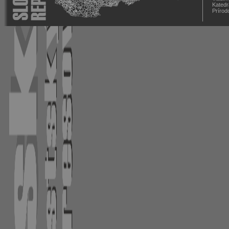
Katedr
Prírod