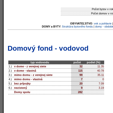
Počet bytov v ro
Počet domov v ro
OBYVATEĽSTVO
:
vek a pohlavie
DOMY a BYTY
:
štruktúra bytového fondu
|
domy - obdobi
Domový fond - vodovod
typ vodovodu
počet
podiel (%)
1.)
v dome - z verejnej siete
32
11.35
2.)
v dome - vlastná
115
40.78
3.)
mimo domu - z verejnej siete
99
35.11
4.)
mimo domu - vlastná
7
0
5.)
bez prípojky
20
7.09
6.)
nezistený
9
3.19
Domy spolu
282