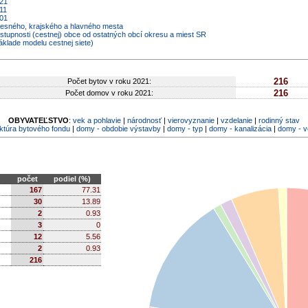
021
11
001
kresného, krajského a hlavného mesta
ostupnosti (cestnej) obce od ostatných obcí okresu a miest SR
áklade modelu cestnej siete)
216
Počet bytov v roku 2021:
216
Počet domov v roku 2021:
OBYVATEĽSTVO
:
vek a pohlavie
|
národnosť
|
vierovyznanie
|
vzdelanie
|
rodinný stav
ktúra bytového fondu
|
domy - obdobie výstavby
|
domy - typ
|
domy - kanalizácia
|
domy - 
počet
podiel (%)
167
77.31
30
13.89
2
0.93
3
0
12
5.56
2
0.93
216