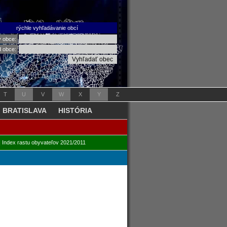
rýchle vyhľadávanie obcí
v obce:
d obce:
T
U
V
W
X
Y
Z
BRATISLAVA
HISTÓRIA
|
Index rastu obyvateľov 2021/2011