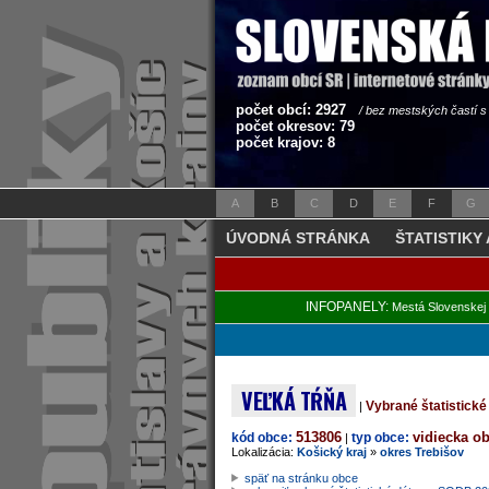
počet obcí: 2927
/ bez mestských častí 
počet okresov: 79
počet krajov: 8
A
B
C
D
E
F
G
ÚVODNÁ STRÁNKA
ŠTATISTIKY
INFOPANELY:
Mestá Slovenskej 
VEĽKÁ TŔŇA
Vybrané štatistick
|
513806
vidiecka o
kód obce:
typ obce:
|
Lokalizácia:
Košický kraj
»
okres Trebišov
späť na stránku obce