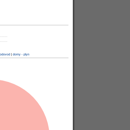
vodovod
|
domy - plyn