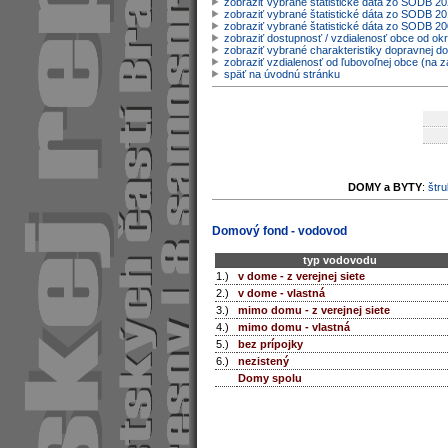
zobraziť vybrané štatistické dáta zo SODB 2
zobraziť vybrané štatistické dáta zo SODB 20
zobraziť vybrané štatistické dáta zo SODB 2
zobraziť dostupnosť / vzdialenosť obce od o
zobraziť vybrané charakteristiky dopravnej d
zobraziť vzdialenosť od ľubovoľnej obce (na z
späť na úvodnú stránku
DOMY a BYTY
:
štru
Domový fond - vodovod
typ vodovodu
1.)
v dome - z verejnej siete
2.)
v dome - vlastná
3.)
mimo domu - z verejnej siete
4.)
mimo domu - vlastná
5.)
bez prípojky
6.)
nezistený
Domy spolu