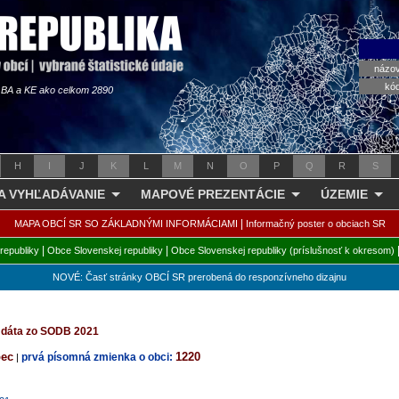
názo
kó
s BA a KE ako celkom 2890
H
I
J
K
L
M
N
O
P
Q
R
S
 A VYHĽADÁVANIE
MAPOVÉ PREZENTÁCIE
ÚZEMIE
|
MAPA OBCÍ SR SO ZÁKLADNÝMI INFORMÁCIAMI
Informačný poster o obciach SR
|
|
republiky
Obce Slovenskej republiky
Obce Slovenskej republiky (príslušnosť k okresom)
NOVÉ: Časť stránky OBCÍ SR prerobená do responzívneho dizajnu
é dáta zo SODB 2021
bec
1220
prvá písomná zmienka o obci:
|