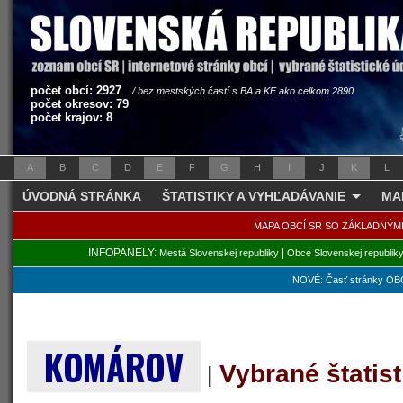
počet obcí: 2927
/ bez mestských častí s BA a KE ako celkom 2890
počet okresov: 79
počet krajov: 8
A
B
C
D
E
F
G
H
I
J
K
L
ÚVODNÁ STRÁNKA
ŠTATISTIKY A VYHĽADÁVANIE
MA
MAPA OBCÍ SR SO ZÁKLADNÝM
INFOPANELY:
|
Mestá Slovenskej republiky
Obce Slovenskej republik
NOVÉ: Časť stránky OBC
KOMÁROV
Vybrané štatis
|