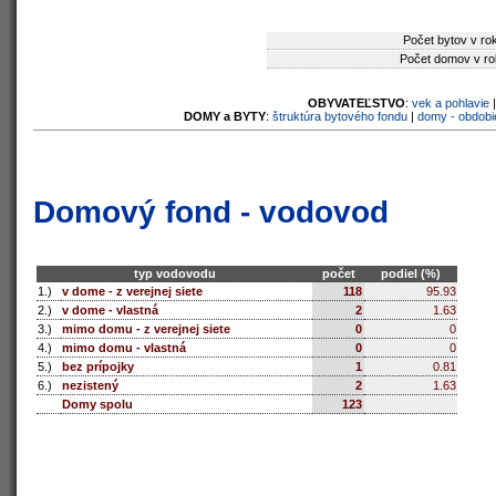
Počet bytov v ro
Počet domov v ro
OBYVATEĽSTVO
:
vek a pohlavie
DOMY a BYTY
:
štruktúra bytového fondu
|
domy - obdobi
Domový fond - vodovod
typ vodovodu
počet
podiel (%)
1.)
v dome - z verejnej siete
118
95.93
2.)
v dome - vlastná
2
1.63
3.)
mimo domu - z verejnej siete
0
0
4.)
mimo domu - vlastná
0
0
5.)
bez prípojky
1
0.81
6.)
nezistený
2
1.63
Domy spolu
123