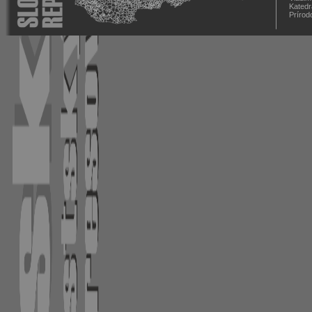
Katedr
Prírod