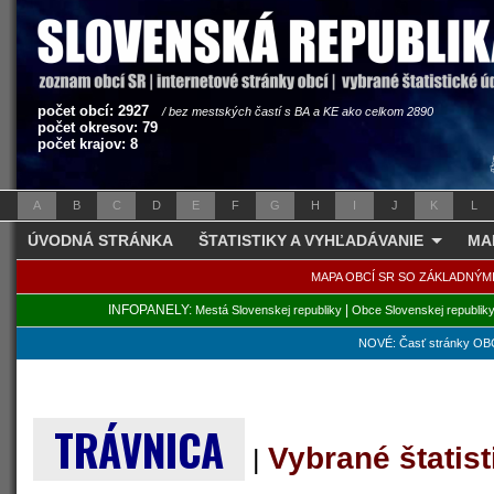
počet obcí: 2927
/ bez mestských častí s BA a KE ako celkom 2890
počet okresov: 79
počet krajov: 8
A
B
C
D
E
F
G
H
I
J
K
L
ÚVODNÁ STRÁNKA
ŠTATISTIKY A VYHĽADÁVANIE
MA
MAPA OBCÍ SR SO ZÁKLADNÝM
INFOPANELY:
|
Mestá Slovenskej republiky
Obce Slovenskej republik
NOVÉ: Časť stránky OBC
TRÁVNICA
Vybrané štatis
|