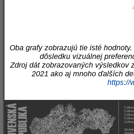
Oba grafy zobrazujú tie isté hodnoty.
dôsledku vizuálnej preferen
Zdroj dát zobrazovaných výsledkov z
2021 ako aj mnoho ďalších det
https://
Celkov
Celkov
Celkov
Celkov
Celkov
Stránk
Vladim