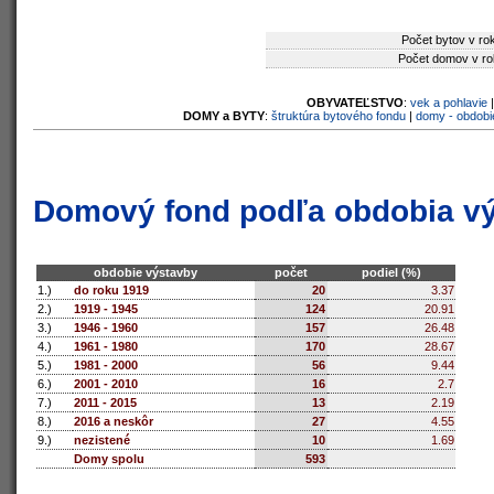
Počet bytov v ro
Počet domov v ro
OBYVATEĽSTVO
:
vek a pohlavie
DOMY a BYTY
:
štruktúra bytového fondu
|
domy - obdobi
Domový fond podľa obdobia v
obdobie výstavby
počet
podiel (%)
1.)
do roku 1919
20
3.37
2.)
1919 - 1945
124
20.91
3.)
1946 - 1960
157
26.48
4.)
1961 - 1980
170
28.67
5.)
1981 - 2000
56
9.44
6.)
2001 - 2010
16
2.7
7.)
2011 - 2015
13
2.19
8.)
2016 a neskôr
27
4.55
9.)
nezistené
10
1.69
Domy spolu
593