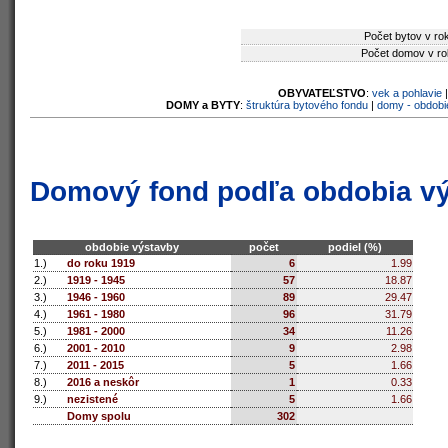
Počet bytov v ro
Počet domov v ro
OBYVATEĽSTVO
:
vek a pohlavie
DOMY a BYTY
:
štruktúra bytového fondu
|
domy - obdobi
Domový fond podľa obdobia v
obdobie výstavby
počet
podiel (%)
1.)
do roku 1919
6
1.99
2.)
1919 - 1945
57
18.87
3.)
1946 - 1960
89
29.47
4.)
1961 - 1980
96
31.79
5.)
1981 - 2000
34
11.26
6.)
2001 - 2010
9
2.98
7.)
2011 - 2015
5
1.66
8.)
2016 a neskôr
1
0.33
9.)
nezistené
5
1.66
Domy spolu
302