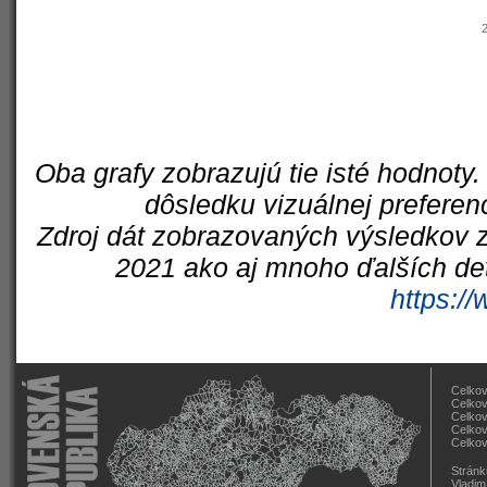
Oba grafy zobrazujú tie isté hodnoty.
dôsledku vizuálnej preferen
Zdroj dát zobrazovaných výsledkov z
2021 ako aj mnoho ďalších det
https://
Celkov
Celkov
Celkov
Celkov
Celkov
Stránk
Vladim