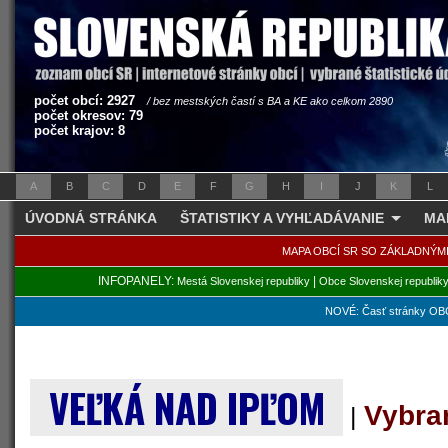
počet obcí: 2927
/ bez mestských častí s BA a KE ako celkom 2890
počet okresov: 79
počet krajov: 8
A
B
C
D
E
F
G
H
I
J
K
L
ÚVODNÁ STRÁNKA
ŠTATISTIKY A VYHĽADÁVANIE
MA
MAPA OBCÍ SR SO ZÁKLADNÝM
INFOPANELY:
|
Mestá Slovenskej republiky
Obce Slovenskej republik
NOVÉ: Časť stránky OBC
VEĽKÁ NAD IPĽOM
Vybra
|