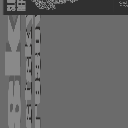
Katedr
Prírod