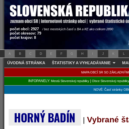
počet obcí: 2927
/ bez mestských častí s BA a KE ako celkom 2890
počet okresov: 79
počet krajov: 8
A
B
C
D
E
F
G
H
I
J
K
L
ÚVODNÁ STRÁNKA
ŠTATISTIKY A VYHĽADÁVANIE
MA
MAPA OBCÍ SR SO ZÁKLADNÝM
INFOPANELY:
|
Mestá Slovenskej republiky
Obce Slovenskej republik
NOVÉ: Časť stránky OBC
HORNÝ BADÍN
Vybrané št
|