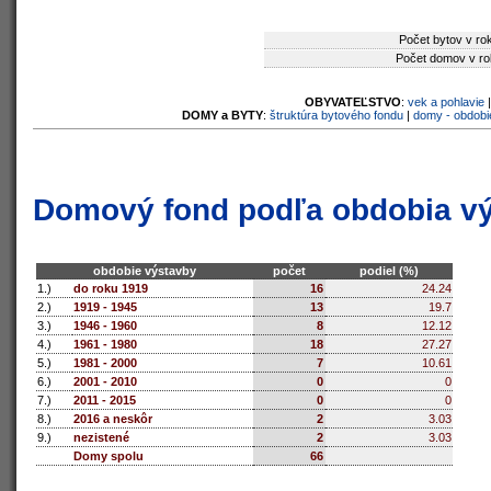
Počet bytov v ro
Počet domov v ro
OBYVATEĽSTVO
:
vek a pohlavie
DOMY a BYTY
:
štruktúra bytového fondu
|
domy - obdobi
Domový fond podľa obdobia v
obdobie výstavby
počet
podiel (%)
1.)
do roku 1919
16
24.24
2.)
1919 - 1945
13
19.7
3.)
1946 - 1960
8
12.12
4.)
1961 - 1980
18
27.27
5.)
1981 - 2000
7
10.61
6.)
2001 - 2010
0
0
7.)
2011 - 2015
0
0
8.)
2016 a neskôr
2
3.03
9.)
nezistené
2
3.03
Domy spolu
66