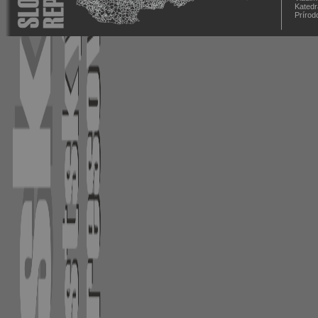
Katedr
Prírod