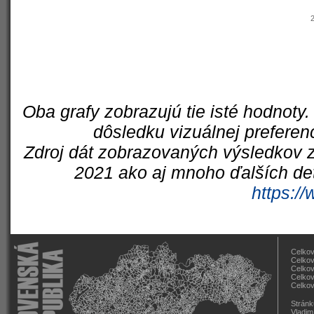
Oba grafy zobrazujú tie isté hodnoty.
dôsledku vizuálnej preferen
Zdroj dát zobrazovaných výsledkov z
2021 ako aj mnoho ďalších det
https://
Celkov
Celkov
Celkov
Celkov
Celkov
Stránk
Vladim