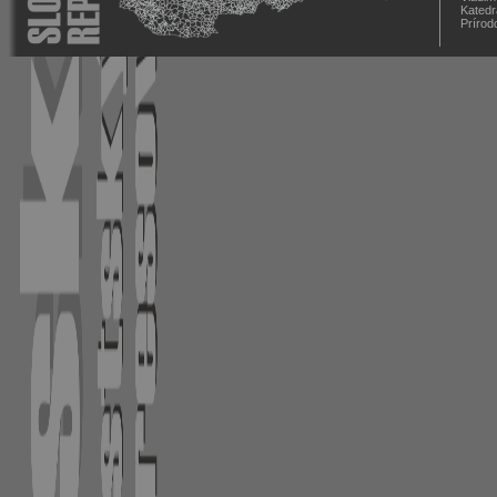
Katedr
Prírod