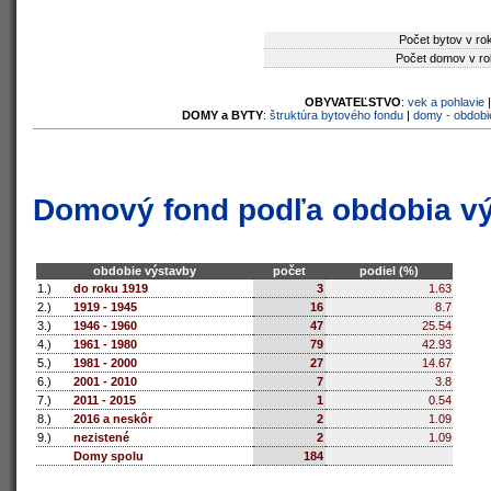
Počet bytov v ro
Počet domov v ro
OBYVATEĽSTVO
:
vek a pohlavie
DOMY a BYTY
:
štruktúra bytového fondu
|
domy - obdobi
Domový fond podľa obdobia v
obdobie výstavby
počet
podiel (%)
1.)
do roku 1919
3
1.63
2.)
1919 - 1945
16
8.7
3.)
1946 - 1960
47
25.54
4.)
1961 - 1980
79
42.93
5.)
1981 - 2000
27
14.67
6.)
2001 - 2010
7
3.8
7.)
2011 - 2015
1
0.54
8.)
2016 a neskôr
2
1.09
9.)
nezistené
2
1.09
Domy spolu
184