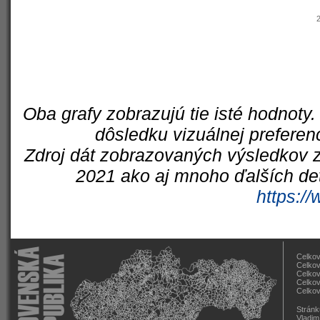
Oba grafy zobrazujú tie isté hodnoty.
dôsledku vizuálnej preferen
Zdroj dát zobrazovaných výsledkov z
2021 ako aj mnoho ďalších det
https://
Celkov
Celkov
Celkov
Celkov
Celkov
Stránk
Vladim