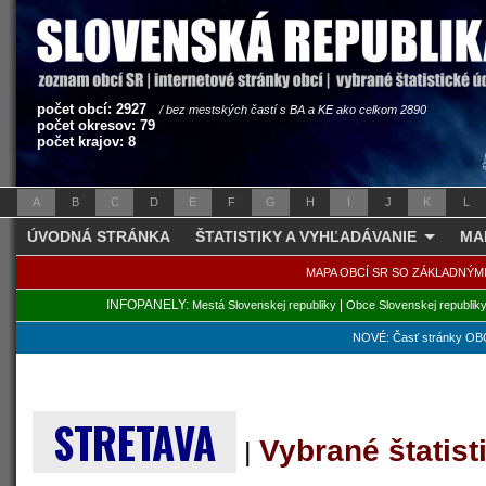
počet obcí: 2927
/ bez mestských častí s BA a KE ako celkom 2890
počet okresov: 79
počet krajov: 8
A
B
C
D
E
F
G
H
I
J
K
L
ÚVODNÁ STRÁNKA
ŠTATISTIKY A VYHĽADÁVANIE
MA
MAPA OBCÍ SR SO ZÁKLADNÝM
INFOPANELY:
|
Mestá Slovenskej republiky
Obce Slovenskej republik
NOVÉ: Časť stránky OBC
STRETAVA
Vybrané štatis
|