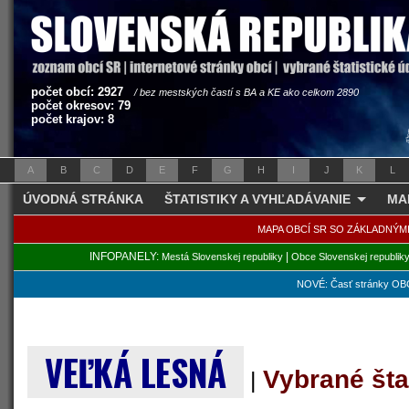
počet obcí: 2927
/ bez mestských častí s BA a KE ako celkom 2890
počet okresov: 79
počet krajov: 8
A
B
C
D
E
F
G
H
I
J
K
L
ÚVODNÁ STRÁNKA
ŠTATISTIKY A VYHĽADÁVANIE
MA
MAPA OBCÍ SR SO ZÁKLADNÝM
INFOPANELY:
|
Mestá Slovenskej republiky
Obce Slovenskej republik
NOVÉ: Časť stránky OBC
VEĽKÁ LESNÁ
Vybrané šta
|