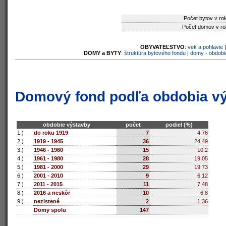
Počet bytov v ro
Počet domov v ro
OBYVATEĽSTVO
:
vek a pohlavie
DOMY a BYTY
:
štruktúra bytového fondu
|
domy - obdobi
Domový fond podľa obdobia v
obdobie výstavby
počet
podiel (%)
1.)
do roku 1919
7
4.76
2.)
1919 - 1945
36
24.49
3.)
1946 - 1960
15
10.2
4.)
1961 - 1980
28
19.05
5.)
1981 - 2000
29
19.73
6.)
2001 - 2010
9
6.12
7.)
2011 - 2015
11
7.48
8.)
2016 a neskôr
10
6.8
9.)
nezistené
2
1.36
Domy spolu
147