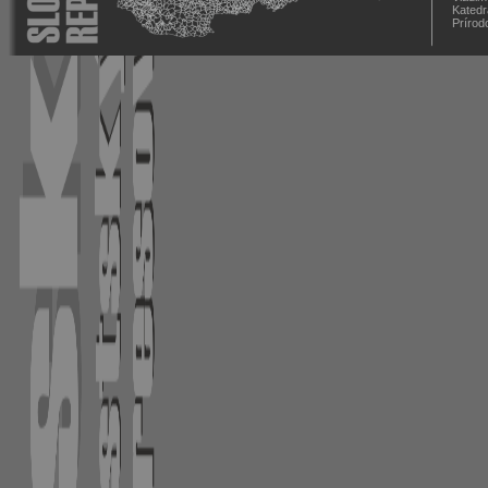
Katedr
Prírod