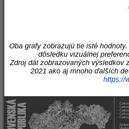
Oba grafy zobrazujú tie isté hodnoty.
dôsledku vizuálnej preferen
Zdroj dát zobrazovaných výsledkov z
2021 ako aj mnoho ďalších det
https://
Celkov
Celkov
Celkov
Celkov
Celkov
Stránk
Vladim