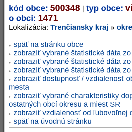
500348
v
kód obce:
typ obce:
|
1471
o obci:
Lokalizácia:
Trenčiansky kraj
»
okr
späť na stránku obce
zobraziť vybrané štatistické dáta 
zobraziť vybrané štatistické dáta 
zobraziť vybrané štatistické dáta 
zobraziť dostupnosť / vzdialenosť 
mesta
zobraziť vybrané charakteristiky do
ostatných obcí okresu a miest SR
zobraziť vzdialenosť od ľubovoľnej 
späť na úvodnú stránku