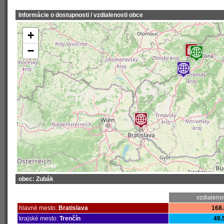
Informácie o dostupnosti / vzdialenosti obce
+
−
obec: Zubák
vzdialeno
hlavné mesto:
Bratislava
168.
krajské mesto:
Trenčín
49.