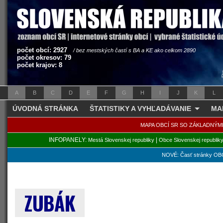
počet obcí: 2927
/ bez mestských častí s BA a KE ako celkom 2890
počet okresov: 79
počet krajov: 8
A
B
C
D
E
F
G
H
I
J
K
L
ÚVODNÁ STRÁNKA
ŠTATISTIKY A VYHĽADÁVANIE
MA
MAPA OBCÍ SR SO ZÁKLADNÝM
INFOPANELY:
|
Mestá Slovenskej republiky
Obce Slovenskej republik
NOVÉ: Časť stránky OBC
ZUBÁK