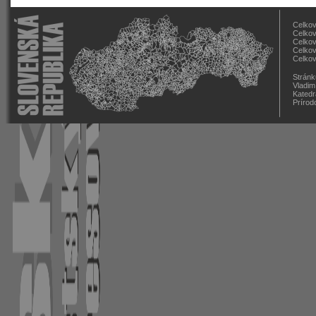
Celkov
Celkov
Celkov
Celkov
Celkov
Stránk
Vladim
Katedr
Prírod