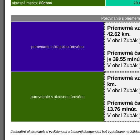
okresné mesto:
Púchov
20.
Porovnanie s priemern
Priemerná vz
42.62 km
.
V obci Zubák 
porovnanie s krajskou úrovňou
Priemerná č
je
39.55 minú
V obci Zubák 
Priemerná vz
km
.
V obci Zubák 
porovnanie s okresnou úrovňou
Priemerná č
13.76 minút
.
V obci Zubák 
Jednotlivé ukazovatele o vzdialenosti a časovej dostupnosti boli vypočítané na zákl