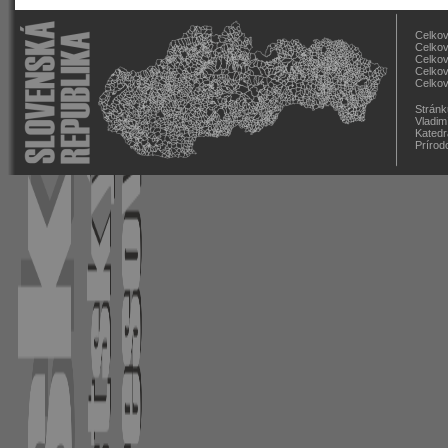
Celkov
Celkov
Celkov
Celkov
Celkov
Stránk
Vladim
Katedr
Prírod