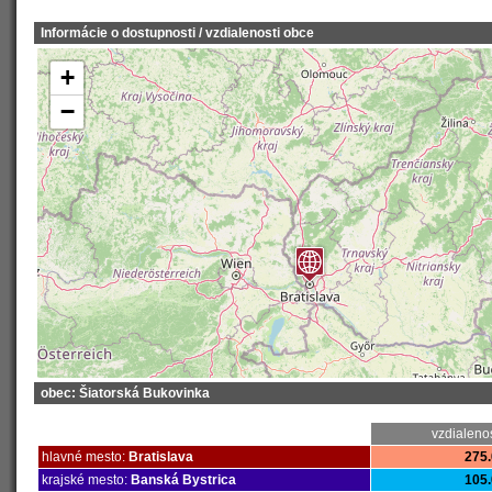
Informácie o dostupnosti / vzdialenosti obce
+
−
obec: Šiatorská Bukovinka
vzdialeno
hlavné mesto:
Bratislava
275.
krajské mesto:
Banská Bystrica
105.