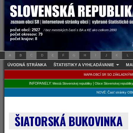
počet obcí: 2927
/ bez mestských častí s BA a KE ako celkom 2890
počet okresov: 79
počet krajov: 8
A
B
C
D
E
F
G
H
I
J
K
L
ÚVODNÁ STRÁNKA
ŠTATISTIKY A VYHĽADÁVANIE
MA
MAPA OBCÍ SR SO ZÁKLADNÝM
INFOPANELY:
|
Mestá Slovenskej republiky
Obce Slovenskej republik
NOVÉ: Časť stránky OBC
ŠIATORSKÁ BUKOVINKA