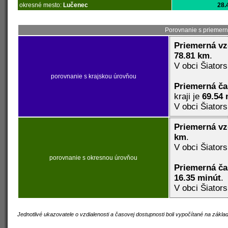
okresné mesto:
Lučenec
28.
Porovnanie s priemern
Priemerná vz
78.81 km
.
V obci Šiator
porovnanie s krajskou úrovňou
Priemerná č
kraji je
69.54 
V obci Šiator
Priemerná vz
km
.
V obci Šiator
porovnanie s okresnou úrovňou
Priemerná č
16.35 minút
.
V obci Šiator
Jednotlivé ukazovatele o vzdialenosti a časovej dostupnosti boli vypočítané na zákl