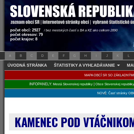
počet obcí: 2927
/ bez mestských častí s BA a KE ako celkom 2890
počet okresov: 79
počet krajov: 8
A
B
C
D
E
F
G
H
I
J
K
L
ÚVODNÁ STRÁNKA
ŠTATISTIKY A VYHĽADÁVANIE
MA
MAPA OBCÍ SR SO ZÁKLADNÝM
INFOPANELY:
|
Mestá Slovenskej republiky
Obce Slovenskej republik
NOVÉ: Časť stránky OBC
KAMENEC POD VTÁČNIK