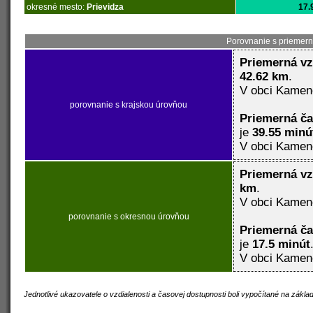
okresné mesto:
Prievidza
17.
Porovnanie s priemern
Priemerná vz
42.62 km
.
V obci Kamen
porovnanie s krajskou úrovňou
Priemerná č
je
39.55 minú
V obci Kamen
Priemerná vz
km
.
V obci Kamen
porovnanie s okresnou úrovňou
Priemerná č
je
17.5 minút
V obci Kamen
Jednotlivé ukazovatele o vzdialenosti a časovej dostupnosti boli vypočítané na zákl