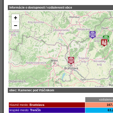
Informácie o dostupnosti / vzdialenosti obce
+
−
obec: Kamenec pod Vtáčnikom
vzdialeno
hlavné mesto:
Bratislava
167.
krajské mesto:
Trenčín
63.