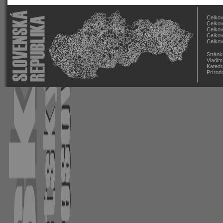
Celkov
Celkov
Celkov
Celkov
Celkov
Stránk
Vladim
Katedr
Prírod