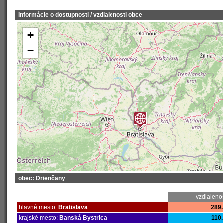
Informácie o dostupnosti / vzdialenosti obce
+
−
obec: Drienčany
vzdialeno
hlavné mesto:
Bratislava
289.
krajské mesto:
Banská Bystrica
110.