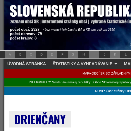
počet obcí: 2927
/ bez mestských častí s BA a KE ako celkom 2890
počet okresov: 79
počet krajov: 8
A
B
C
D
E
F
G
H
I
J
K
L
ÚVODNÁ STRÁNKA
ŠTATISTIKY A VYHĽADÁVANIE
MA
MAPA OBCÍ SR SO ZÁKLADNÝM
INFOPANELY:
|
Mestá Slovenskej republiky
Obce Slovenskej republik
NOVÉ: Časť stránky OBC
DRIENČANY