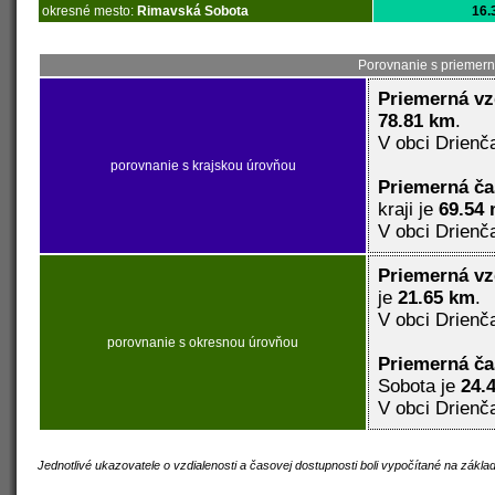
okresné mesto:
Rimavská Sobota
16.
Porovnanie s priemern
Priemerná vz
78.81 km
.
V obci Drienč
porovnanie s krajskou úrovňou
Priemerná č
kraji je
69.54 
V obci Drienč
Priemerná vz
je
21.65 km
.
V obci Drienč
porovnanie s okresnou úrovňou
Priemerná č
Sobota je
24.
V obci Drienč
Jednotlivé ukazovatele o vzdialenosti a časovej dostupnosti boli vypočítané na zákl