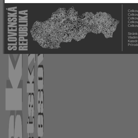
Celkov
Celkov
Celkov
Celkov
Celkov
Stránk
Vladim
Katedr
Prírod