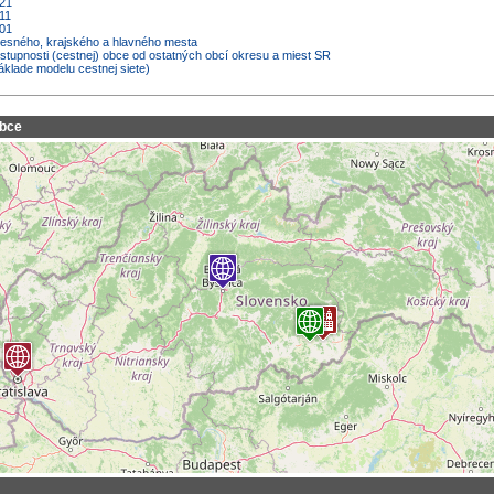
021
11
001
kresného, krajského a hlavného mesta
ostupnosti (cestnej) obce od ostatných obcí okresu a miest SR
áklade modelu cestnej siete)
obce