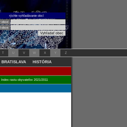
rýchle vyhľadávanie obcí
v obce:
d obce:
T
U
V
W
X
Y
Z
BRATISLAVA
HISTÓRIA
|
Index rastu obyvateľov 2021/2011