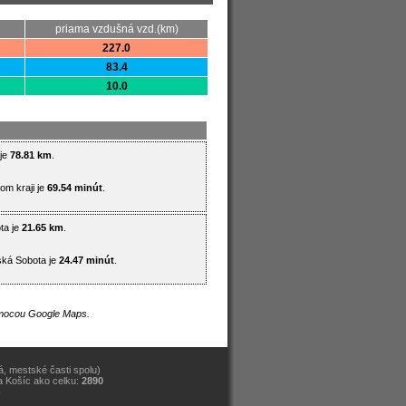
priama vzdušná vzd.(km)
227.0
83.4
10.0
 je
78.81 km
.
om kraji je
69.54 minút
.
ta je
21.65 km
.
ská Sobota je
24.47 minút
.
pomocou Google Maps.
, mestské časti spolu)
a Košíc ako celku:
2890
)