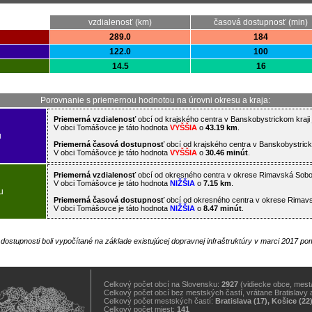
vzdialenosť (km)
časová dostupnosť (min)
289.0
184
122.0
100
14.5
16
Porovnanie s priemernou hodnotou na úrovni okresu a kraja:
Priemerná vzdialenosť
obcí od krajského centra v Banskobystrickom kraji
V obci Tomášovce je táto hodnota
VYŠŠIA
o
43.19 km
.
u
Priemerná časová dostupnosť
obcí od krajského centra v Banskobystrick
V obci Tomášovce je táto hodnota
VYŠŠIA
o
30.46 minút
.
Priemerná vzdialenosť
obcí od okresného centra v okrese Rimavská Sobo
V obci Tomášovce je táto hodnota
NIŽŠIA
o
7.15 km
.
u
Priemerná časová dostupnosť
obcí od okresného centra v okrese Rimav
V obci Tomášovce je táto hodnota
NIŽŠIA
o
8.47 minút
.
j dostupnosti boli vypočítané na základe existujúcej dopravnej infraštruktúry v marci 2017 
Celkový počet obcí na Slovensku:
2927
(vidiecke obce, mestá
Celkový počet obcí bez mestských častí, vrátane Bratislavy 
Celkový počet mestských častí:
Bratislava (17), Košice (22
Celkový počet miest:
141