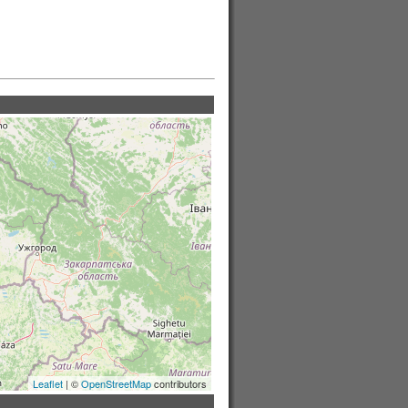
Leaflet
| ©
OpenStreetMap
contributors