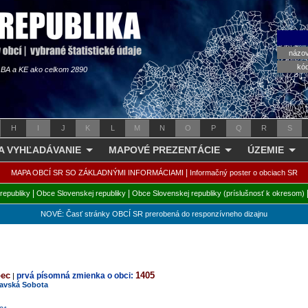
názo
kó
s BA a KE ako celkom 2890
H
I
J
K
L
M
N
O
P
Q
R
S
 A VYHĽADÁVANIE
MAPOVÉ PREZENTÁCIE
ÚZEMIE
|
MAPA OBCÍ SR SO ZÁKLADNÝMI INFORMÁCIAMI
Informačný poster o obciach SR
|
|
republiky
Obce Slovenskej republiky
Obce Slovenskej republiky (príslušnosť k okresom)
NOVÉ: Časť stránky OBCÍ SR prerobená do responzívneho dizajnu
bec
1405
prvá písomná zmienka o obci:
|
avská Sobota