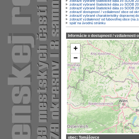
zobraziť vybrané štatistické dáta zo SODB 2
zobraziť vybrané štatistické dáta zo SODB 20
zobraziť vybrané štatistické dáta zo SODB 2
zobraziť dostupnosť / vzdialenosť obce od o
zobraziť vybrané charakteristiky dopravnej d
zobraziť vzdialenosť od ľubovoľnej obce (na z
späť na úvodnú stránku
Informácie o dostupnosti / vzdialenosti 
+
−
obec: Tomášovce