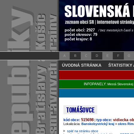
počet obcí: 2927
/ bez mestských častí 
počet okresov: 79
počet krajov: 8
A
B
C
D
E
F
G
ÚVODNÁ STRÁNKA
ŠTATISTIKY
INFOPANELY:
Mestá Slovenskej 
TOMÁŠOVCE
515698
vidiecka o
kód obce:
typ obce:
|
Lokalizácia:
Banskobystrický kraj
»
okres Rim
späť na stránku obce