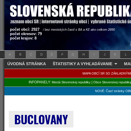
počet obcí: 2927
/ bez mestských častí s BA a KE ako celkom 2890
počet okresov: 79
počet krajov: 8
A
B
C
D
E
F
G
H
I
J
K
L
ÚVODNÁ STRÁNKA
ŠTATISTIKY A VYHĽADÁVANIE
MA
MAPA OBCÍ SR SO ZÁKLADNÝM
INFOPANELY:
|
Mestá Slovenskej republiky
Obce Slovenskej republik
NOVÉ: Časť stránky OBC
BUCLOVANY