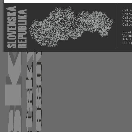
Celkov
Celkov
Celkov
Celkov
Celkov
Stránk
Vladim
Katedr
Prírod