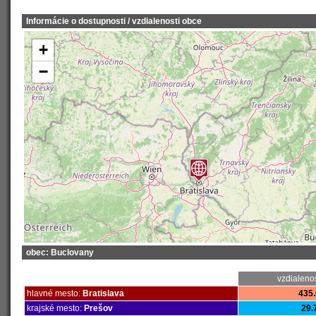
Informácie o dostupnosti / vzdialenosti obce
+
−
obec: Buclovany
vzdialeno
hlavné mesto:
Bratislava
435.
krajské mesto:
Prešov
29.