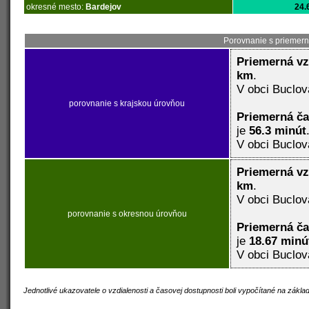
okresné mesto:
Bardejov
24.
Porovnanie s priemern
Priemerná vz
km
.
V obci Buclov
porovnanie s krajskou úrovňou
Priemerná č
je
56.3 minút
V obci Buclov
Priemerná vz
km
.
V obci Buclov
porovnanie s okresnou úrovňou
Priemerná č
je
18.67 minú
V obci Buclov
Jednotlivé ukazovatele o vzdialenosti a časovej dostupnosti boli vypočítané na zákl