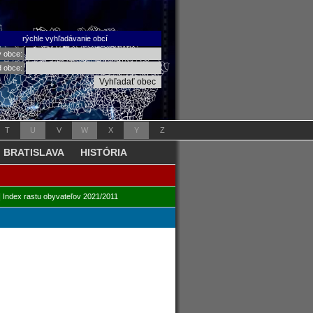
rýchle vyhľadávanie obcí
v obce:
d obce:
T
U
V
W
X
Y
Z
BRATISLAVA
HISTÓRIA
|
Index rastu obyvateľov 2021/2011