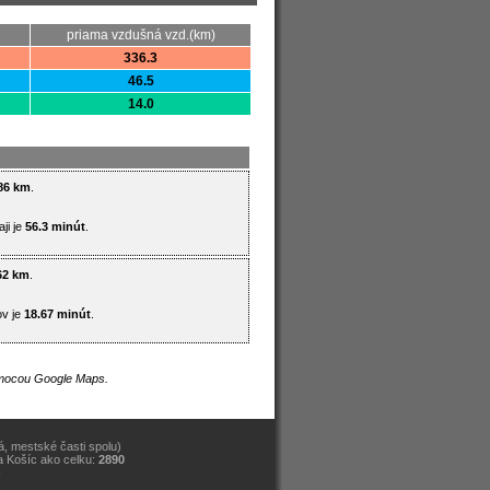
priama vzdušná vzd.(km)
336.3
46.5
14.0
86 km
.
ji je
56.3 minút
.
62 km
.
ov je
18.67 minút
.
pomocou Google Maps.
, mestské časti spolu)
a Košíc ako celku:
2890
)