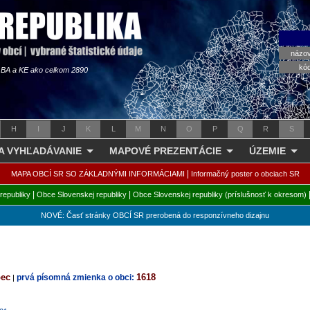
názo
kó
s BA a KE ako celkom 2890
H
I
J
K
L
M
N
O
P
Q
R
S
 A VYHĽADÁVANIE
MAPOVÉ PREZENTÁCIE
ÚZEMIE
|
MAPA OBCÍ SR SO ZÁKLADNÝMI INFORMÁCIAMI
Informačný poster o obciach SR
|
|
republiky
Obce Slovenskej republiky
Obce Slovenskej republiky (príslušnosť k okresom)
NOVÉ: Časť stránky OBCÍ SR prerobená do responzívneho dizajnu
bec
1618
prvá písomná zmienka o obci:
|