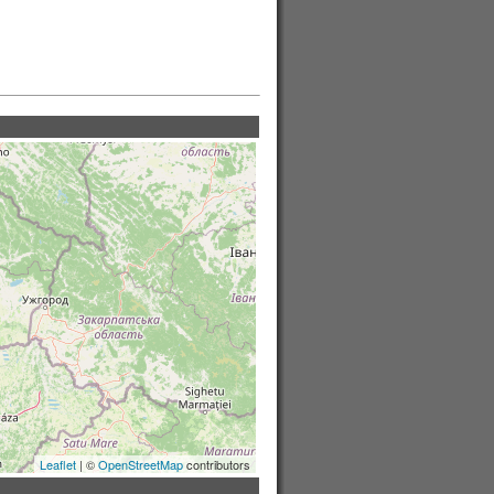
Leaflet
| ©
OpenStreetMap
contributors