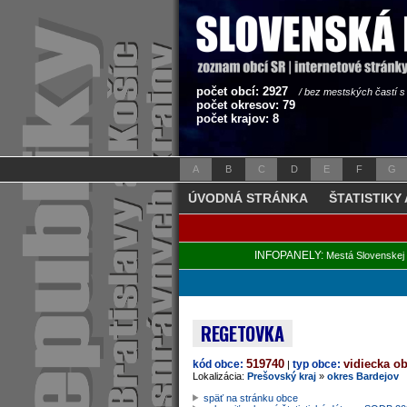
počet obcí: 2927
/ bez mestských častí 
počet okresov: 79
počet krajov: 8
A
B
C
D
E
F
G
ÚVODNÁ STRÁNKA
ŠTATISTIKY
INFOPANELY:
Mestá Slovenskej 
REGETOVKA
519740
vidiecka o
kód obce:
typ obce:
|
Lokalizácia:
Prešovský kraj
»
okres Bardejov
späť na stránku obce