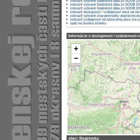
zobraziť vybrané štatistické dáta zo SODB 2
zobraziť vybrané štatistické dáta zo SODB 20
zobraziť vybrané štatistické dáta zo SODB 2
zobraziť dostupnosť / vzdialenosť obce od o
zobraziť vybrané charakteristiky dopravnej d
zobraziť vzdialenosť od ľubovoľnej obce (na z
späť na úvodnú stránku
Informácie o dostupnosti / vzdialenosti 
+
−
obec: Regetovka