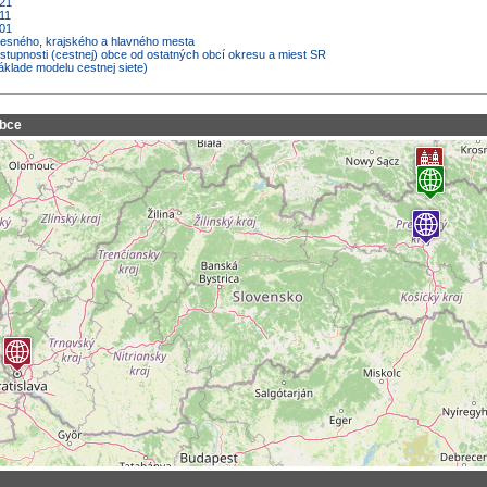
021
11
001
kresného, krajského a hlavného mesta
ostupnosti (cestnej) obce od ostatných obcí okresu a miest SR
áklade modelu cestnej siete)
obce