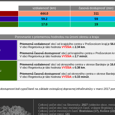
vzdialenosť (km)
časová dostupnosť (min)
444.0
311
59.2
59
17.0
19
Porovnanie s priemernou hodnotou na úrovni okresu a kraja:
Priemerná vzdialenosť
obcí od krajského centra v Prešovskom kraji je
56.
V obci Regetovka je táto hodnota
VYŠŠIA
o
2.34 km
.
u
Priemerná časová dostupnosť
obcí od krajského centra v Prešovskom kra
V obci Regetovka je táto hodnota
VYŠŠIA
o
2.7 minút
.
Priemerná vzdialenosť
obcí od okresného centra v okrese Bardejov je
16.
V obci Regetovka je táto hodnota
VYŠŠIA
o
0.38 km
.
u
Priemerná časová dostupnosť
obcí od okresného centra v okrese Bardej
V obci Regetovka je táto hodnota
VYŠŠIA
o
0.33 minút
.
j dostupnosti boli vypočítané na základe existujúcej dopravnej infraštruktúry v marci 2017 
Celkový počet obcí na Slovensku:
2927
(vidiecke obce, mestá
Celkový počet obcí bez mestských častí, vrátane Bratislavy 
Celkový počet mestských častí:
Bratislava (17), Košice (22
Celkový počet miest:
141