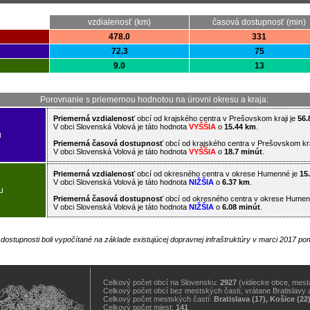
vzdialenosť (km)
časová dostupnosť (min)
478.0
331
72.3
75
9.0
13
Porovnanie s priemernou hodnotou na úrovni okresu a kraja:
Priemerná vzdialenosť
obcí od krajského centra v Prešovskom kraji je
56.
V obci Slovenská Volová je táto hodnota
VYŠŠIA
o
15.44 km
.
u
Priemerná časová dostupnosť
obcí od krajského centra v Prešovskom kra
V obci Slovenská Volová je táto hodnota
VYŠŠIA
o
18.7 minút
.
Priemerná vzdialenosť
obcí od okresného centra v okrese Humenné je
15
V obci Slovenská Volová je táto hodnota
NIŽŠIA
o
6.37 km
.
u
Priemerná časová dostupnosť
obcí od okresného centra v okrese Humen
V obci Slovenská Volová je táto hodnota
NIŽŠIA
o
6.08 minút
.
j dostupnosti boli vypočítané na základe existujúcej dopravnej infraštruktúry v marci 2017 
Celkový počet obcí na Slovensku:
2927
(vidiecke obce, mestá
Celkový počet obcí bez mestských častí, vrátane Bratislavy 
Celkový počet mestských častí:
Bratislava (17), Košice (22
Celkový počet miest:
141