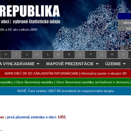
názo
kó
s BA a KE ako celkom 2890
H
I
J
K
L
M
N
O
P
Q
R
S
 A VYHĽADÁVANIE
MAPOVÉ PREZENTÁCIE
ÚZEMIE
|
MAPA OBCÍ SR SO ZÁKLADNÝMI INFORMÁCIAMI
Informačný poster o obciach SR
|
|
republiky
Obce Slovenskej republiky
Obce Slovenskej republiky (príslušnosť k okresom)
NOVÉ: Časť stránky OBCÍ SR prerobená do responzívneho dizajnu
bec
1451
prvá písomná zmienka o obci:
|