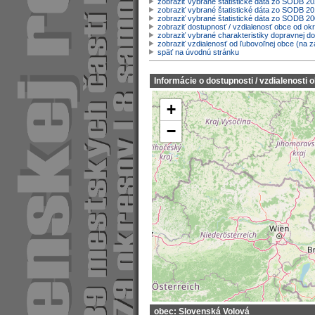
zobraziť vybrané štatistické dáta zo SODB 2
zobraziť vybrané štatistické dáta zo SODB 20
zobraziť vybrané štatistické dáta zo SODB 2
zobraziť dostupnosť / vzdialenosť obce od o
zobraziť vybrané charakteristiky dopravnej d
zobraziť vzdialenosť od ľubovoľnej obce (na z
späť na úvodnú stránku
Informácie o dostupnosti / vzdialenosti 
+
−
obec: Slovenská Volová