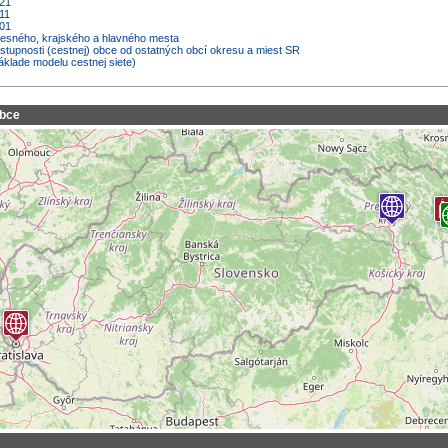
021
11
001
kresného, krajského a hlavného mesta
ostupnosti (cestnej) obce od ostatných obcí okresu a miest SR
áklade modelu cestnej siete)
obce