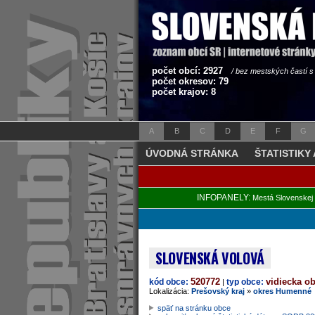
počet obcí: 2927
/ bez mestských častí 
počet okresov: 79
počet krajov: 8
A
B
C
D
E
F
G
ÚVODNÁ STRÁNKA
ŠTATISTIKY
INFOPANELY:
Mestá Slovenskej 
SLOVENSKÁ VOLOVÁ
520772
vidiecka o
kód obce:
typ obce:
|
Lokalizácia:
Prešovský kraj
»
okres Humenné
späť na stránku obce