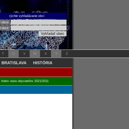
rýchle vyhľadávanie obcí
v obce:
d obce:
T
U
V
W
X
Y
Z
BRATISLAVA
HISTÓRIA
|
Index rastu obyvateľov 2021/2011