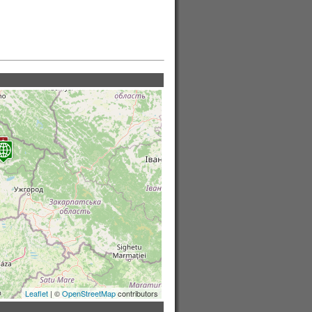
Leaflet
| ©
OpenStreetMap
contributors