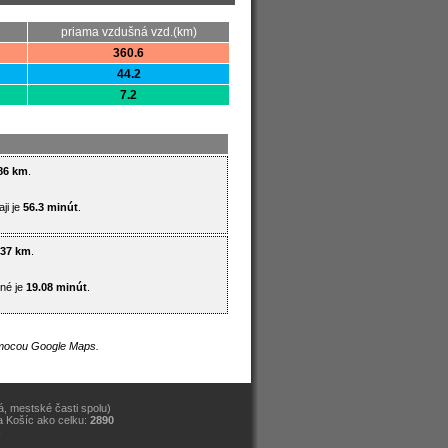
priama vzdušná vzd.(km)
360.6
44.2
7.2
86 km
.
ji je
56.3 minút
.
.37 km
.
né je
19.08 minút
.
pomocou Google Maps.
, mestské časti spolu)
a Košíc ako celku:
2890
)