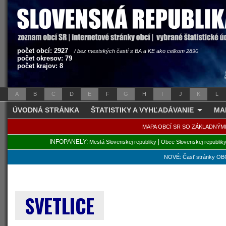
počet obcí: 2927
/ bez mestských častí s BA a KE ako celkom 2890
počet okresov: 79
počet krajov: 8
A
B
C
D
E
F
G
H
I
J
K
L
ÚVODNÁ STRÁNKA
ŠTATISTIKY A VYHĽADÁVANIE
MA
MAPA OBCÍ SR SO ZÁKLADNÝM
INFOPANELY:
|
Mestá Slovenskej republiky
Obce Slovenskej republik
NOVÉ: Časť stránky OBC
SVETLICE