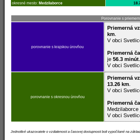
okresné mesto:
Medzilaborce
18.
Porovnanie s priemern
Priemerná vz
km
.
V obci Svetlic
porovnanie s krajskou úrovňou
Priemerná č
je
56.3 minút
V obci Svetlic
Priemerná vz
13.26 km
.
V obci Svetlic
porovnanie s okresnou úrovňou
Priemerná č
Medzilaborce
V obci Svetlic
Jednotlivé ukazovatele o vzdialenosti a časovej dostupnosti boli vypočítané na zákl