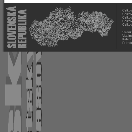
Celkov
Celkov
Celkov
Celkov
Celkov
Stránk
Vladim
Katedr
Prírod