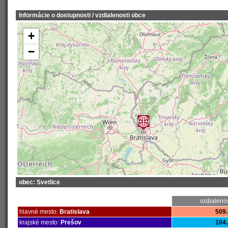
Informácie o dostupnosti / vzdialenosti obce
+
−
obec: Svetlice
vzdialeno
hlavné mesto:
Bratislava
509.
krajské mesto:
Prešov
104.