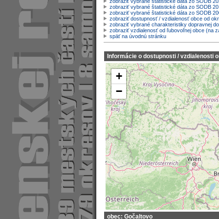
zobraziť vybrané štatistické dáta zo SODB 2
zobraziť vybrané štatistické dáta zo SODB 20
zobraziť vybrané štatistické dáta zo SODB 2
zobraziť dostupnosť / vzdialenosť obce od o
zobraziť vybrané charakteristiky dopravnej d
zobraziť vzdialenosť od ľubovoľnej obce (na z
späť na úvodnú stránku
Informácie o dostupnosti / vzdialenosti 
+
−
obec: Gočaltovo