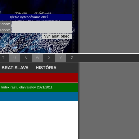
rýchle vyhľadávanie obcí
v obce:
d obce:
T
U
V
W
X
Y
Z
BRATISLAVA
HISTÓRIA
|
Index rastu obyvateľov 2021/2011