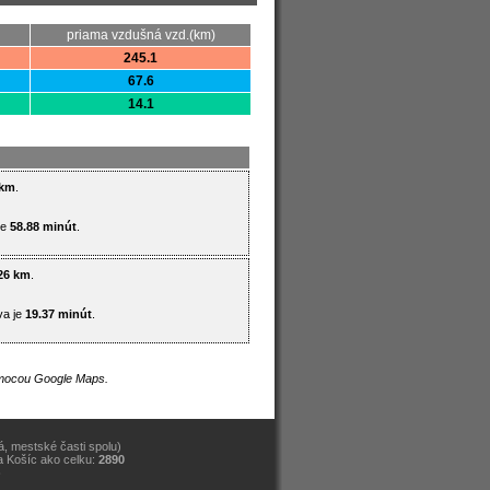
priama vzdušná vzd.(km)
245.1
67.6
14.1
 km
.
je
58.88 minút
.
26 km
.
va je
19.37 minút
.
pomocou Google Maps.
, mestské časti spolu)
a Košíc ako celku:
2890
)