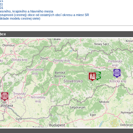
021
11
001
kresného, krajského a hlavného mesta
ostupnosti (cestnej) obce od ostatných obcí okresu a miest SR
áklade modelu cestnej siete)
obce