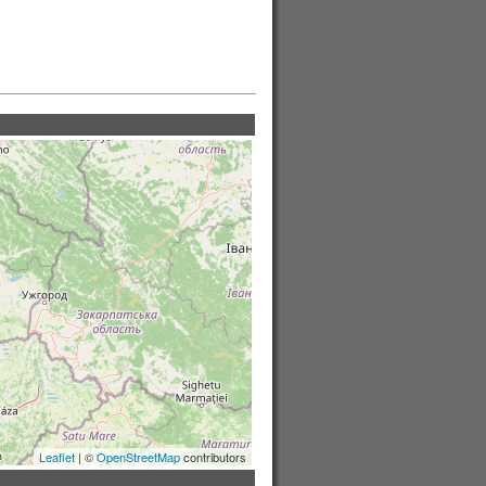
Leaflet
| ©
OpenStreetMap
contributors