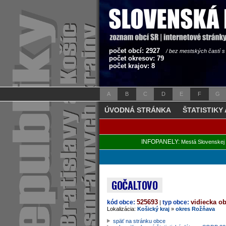
počet obcí: 2927
/ bez mestských častí 
počet okresov: 79
počet krajov: 8
A
B
C
D
E
F
G
ÚVODNÁ STRÁNKA
ŠTATISTIKY
INFOPANELY:
Mestá Slovenskej 
GOČALTOVO
525693
vidiecka o
kód obce:
typ obce:
|
Lokalizácia:
Košický kraj
»
okres Rožňava
späť na stránku obce