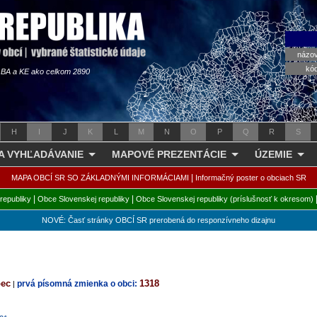
názo
kó
s BA a KE ako celkom 2890
H
I
J
K
L
M
N
O
P
Q
R
S
 A VYHĽADÁVANIE
MAPOVÉ PREZENTÁCIE
ÚZEMIE
|
MAPA OBCÍ SR SO ZÁKLADNÝMI INFORMÁCIAMI
Informačný poster o obciach SR
|
|
republiky
Obce Slovenskej republiky
Obce Slovenskej republiky (príslušnosť k okresom)
NOVÉ: Časť stránky OBCÍ SR prerobená do responzívneho dizajnu
bec
1318
prvá písomná zmienka o obci:
|