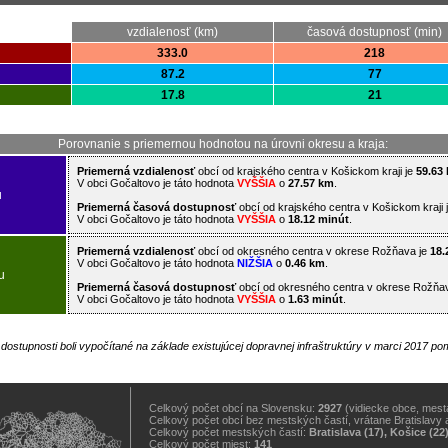
vzdialenosť (km)
časová dostupnosť (min)
333.0
218
87.2
77
17.8
21
Porovnanie s priemernou hodnotou na úrovni okresu a kraja:
Priemerná vzdialenosť
obcí od krajského centra v Košickom kraji je
59.63
V obci Gočaltovo je táto hodnota
VYŠŠIA
o
27.57 km
.
u
Priemerná časová dostupnosť
obcí od krajského centra v Košickom kraji 
V obci Gočaltovo je táto hodnota
VYŠŠIA
o
18.12 minút
.
Priemerná vzdialenosť
obcí od okresného centra v okrese Rožňava je
18.
V obci Gočaltovo je táto hodnota
NIŽŠIA
o
0.46 km
.
u
Priemerná časová dostupnosť
obcí od okresného centra v okrese Rožňa
V obci Gočaltovo je táto hodnota
VYŠŠIA
o
1.63 minút
.
j dostupnosti boli vypočítané na základe existujúcej dopravnej infraštruktúry v marci 2017 
Celkový počet obcí na Slovensku:
2927
(vidiecke obce, mestá
Celkový počet obcí bez mestských častí, vrátane Bratislavy 
Celkový počet mestských častí:
Bratislava (17), Košice (22
Celkový počet miest:
141