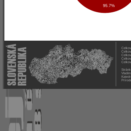
95.7%
Celkov
Celkov
Celkov
Celkov
Celkov
Stránk
Vladim
Katedr
Prírod