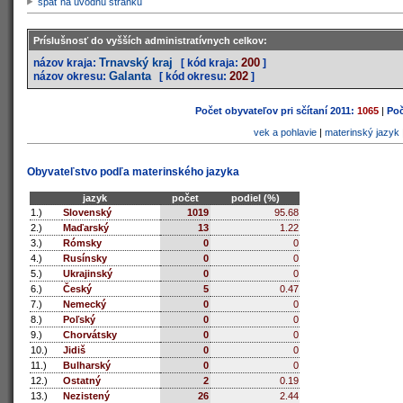
späť na úvodnú stránku
Príslušnosť do vyšších administratívnych celkov:
Trnavský kraj
200
názov kraja:
[ kód kraja:
]
Galanta
202
názov okresu:
[ kód okresu:
]
Počet obyvateľov pri sčítaní 2011:
1065
|
Poč
vek a pohlavie
|
materinský jazyk
Obyvateľstvo podľa materinského jazyka
jazyk
počet
podiel (%)
1.)
Slovenský
1019
95.68
2.)
Maďarský
13
1.22
3.)
Rómsky
0
0
4.)
Rusínsky
0
0
5.)
Ukrajinský
0
0
6.)
Český
5
0.47
7.)
Nemecký
0
0
8.)
Poľský
0
0
9.)
Chorvátsky
0
0
10.)
Jidiš
0
0
11.)
Bulharský
0
0
12.)
Ostatný
2
0.19
13.)
Nezistený
26
2.44