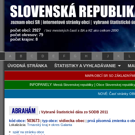
počet obcí: 2927
/ bez mestských častí s BA a KE ako celkom 2890
počet okresov: 79
počet krajov: 8
A
B
C
D
E
F
G
H
I
J
K
L
ÚVODNÁ STRÁNKA
ŠTATISTIKY A VYHĽADÁVANIE
MA
MAPA OBCÍ SR SO ZÁKLADNÝM
INFOPANELY:
|
Mestá Slovenskej republiky
Obce Slovenskej republik
NOVÉ: Časť stránky OBC
ABRAHÁM
Vybrané štatistické dáta zo SODB 2011
|
503673
vidiecka obec
kód obce:
typ obce:
prvá písomná zmienka o obc
|
|
Lokalizácia:
Trnavský kraj
»
okres Galanta
späť na stránku obce