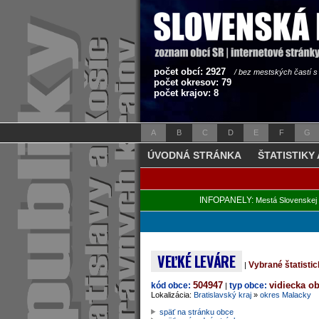
počet obcí: 2927
/ bez mestských častí 
počet okresov: 79
počet krajov: 8
A
B
C
D
E
F
G
ÚVODNÁ STRÁNKA
ŠTATISTIKY
INFOPANELY:
Mestá Slovenskej 
VEĽKÉ LEVÁRE
Vybrané štatisti
|
504947
vidiecka o
kód obce:
typ obce:
|
Lokalizácia:
Bratislavský kraj
»
okres Malacky
späť na stránku obce