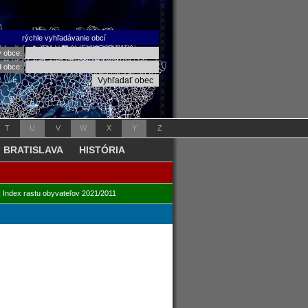
rýchle vyhľadávanie obcí
v obce:
d obce:
T
U
V
W
X
Y
Z
BRATISLAVA
HISTÓRIA
|
Index rastu obyvateľov 2021/2011