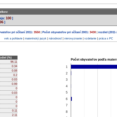
elkov:
100
aja:
]
06
]
vateľov pri sčítaní 2011:
3550
|
Počet obyvateľov pri sčítaní 2001:
3430
|
rozdiel (2011-
vek a pohlavie
|
materinský jazyk
|
národnosť
|
vierovyznanie
|
vzdelanie
|
práca s PC
odiel (%)
Počet obyvateľov podľa mater
96.11
0.34
1
0.08
2
0.2
0.03
3
0.99
4
0
5
0.03
0
6
0
7
0
0.11
8
2.11