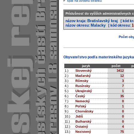
späť na úvodnú stránku
Príslušnosť do vyšších administratívnych c
Bratislavský kraj
názov kraja:
[ kód kr
Malacky
1
názov okresu:
[ kód okresu:
Počet oby
Obyvateľstvo podľa materinského jazyka
jazyk
počet
p
1.)
Slovenský
3412
2.)
Maďarský
12
3.)
Rómsky
3
4.)
Rusínsky
7
5.)
Ukrajinský
1
6.)
Český
35
7.)
Nemecký
0
8.)
Poľský
1
9.)
Chorvátsky
0
10.)
Jidiš
0
11.)
Bulharský
0
12.)
Ostatný
4
13.)
Nezistený
75