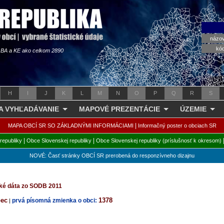
názo
kó
s BA a KE ako celkom 2890
H
I
J
K
L
M
N
O
P
Q
R
S
 A VYHĽADÁVANIE
MAPOVÉ PREZENTÁCIE
ÚZEMIE
|
MAPA OBCÍ SR SO ZÁKLADNÝMI INFORMÁCIAMI
Informačný poster o obciach SR
|
|
republiky
Obce Slovenskej republiky
Obce Slovenskej republiky (príslušnosť k okresom)
NOVÉ: Časť stránky OBCÍ SR prerobená do responzívneho dizajnu
cké dáta zo SODB 2011
bec
1378
prvá písomná zmienka o obci:
|