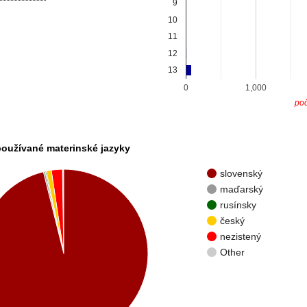
9
10
11
12
13
0
1,000
poč
používané materinské jazyky
slovenský
maďarský
rusínsky
český
nezistený
Other