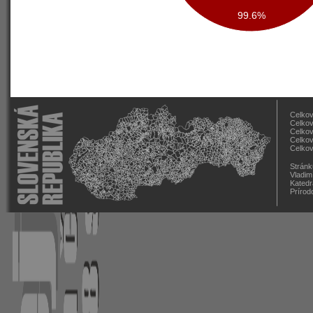
99.6%
Celkov
Celkov
Celkov
Celkov
Celkov
Stránk
Vladim
Katedr
Prírod