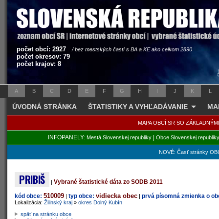
počet obcí: 2927
/ bez mestských častí s BA a KE ako celkom 2890
počet okresov: 79
počet krajov: 8
A
B
C
D
E
F
G
H
I
J
K
L
ÚVODNÁ STRÁNKA
ŠTATISTIKY A VYHĽADÁVANIE
MA
MAPA OBCÍ SR SO ZÁKLADNÝM
INFOPANELY:
|
Mestá Slovenskej republiky
Obce Slovenskej republik
NOVÉ: Časť stránky OBC
PRIBIŠ
Vybrané štatistické dáta zo SODB 2011
|
510009
vidiecka obec
kód obce:
typ obce:
prvá písomná zmienka o obc
|
|
Lokalizácia:
Žilinský kraj
»
okres Dolný Kubín
späť na stránku obce