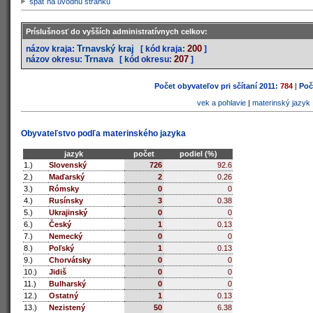
späť na úvodnú stránku
Príslušnosť do vyšších administratívnych celkov:
Trnavský kraj
200
názov kraja:
[ kód kraja:
]
Trnava
207
názov okresu:
[ kód okresu:
]
Počet obyvateľov pri sčítaní 2011:
784
|
Poč
vek a pohlavie
|
materinský jazyk
Obyvateľstvo podľa materinského jazyka
jazyk
počet
podiel (%)
1.)
Slovenský
726
92.6
2.)
Maďarský
2
0.26
3.)
Rómsky
0
0
4.)
Rusínsky
3
0.38
5.)
Ukrajinský
0
0
6.)
Český
1
0.13
7.)
Nemecký
0
0
8.)
Poľský
1
0.13
9.)
Chorvátsky
0
0
10.)
Jidiš
0
0
11.)
Bulharský
0
0
12.)
Ostatný
1
0.13
13.)
Nezistený
50
6.38