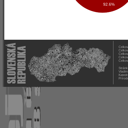
92.6%
Celkov
Celkov
Celkov
Celkov
Celkov
Stránk
Vladim
Katedr
Prírod