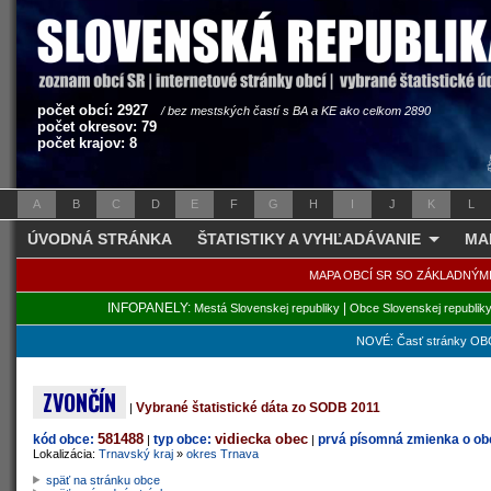
počet obcí: 2927
/ bez mestských častí s BA a KE ako celkom 2890
počet okresov: 79
počet krajov: 8
A
B
C
D
E
F
G
H
I
J
K
L
ÚVODNÁ STRÁNKA
ŠTATISTIKY A VYHĽADÁVANIE
MA
MAPA OBCÍ SR SO ZÁKLADNÝM
INFOPANELY:
|
Mestá Slovenskej republiky
Obce Slovenskej republik
NOVÉ: Časť stránky OBC
ZVONČÍN
Vybrané štatistické dáta zo SODB 2011
|
581488
vidiecka obec
kód obce:
typ obce:
prvá písomná zmienka o obc
|
|
Lokalizácia:
Trnavský kraj
»
okres Trnava
späť na stránku obce