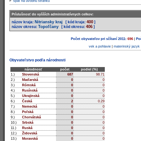
späť na úvodnú stránku
Príslušnosť do vyšších administratívnych celkov:
Nitriansky kraj
400
názov kraja:
[ kód kraja:
]
Topoľčany
406
názov okresu:
[ kód okresu:
]
Počet obyvateľov pri sčítaní 2011:
696
|
Poč
vek a pohlavie
|
materinský jazyk
Obyvateľstvo podľa národnosti
národnosť
počet
podiel (%)
1.)
Slovenská
687
98.71
2.)
Maďarská
0
0
3.)
Rómská
0
0
4.)
Rusínská
0
0
5.)
Ukrajinská
0
0
6.)
Česká
2
0.29
7.)
Nemecká
0
0
8.)
Poľská
0
0
9.)
Chorvátská
0
0
10.)
Srbská
0
0
11.)
Ruská
0
0
12.)
Židovská
0
0
13.)
Moravská
0
0