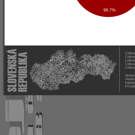
98.7%
Celkov
Celkov
Celkov
Celkov
Celkov
Stránk
Vladim
Katedr
Prírod