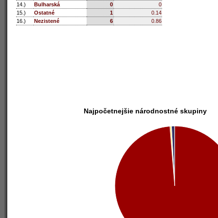
14.)
Bulharská
0
0
15.)
Ostatné
1
0.14
16.)
Nezistené
6
0.86
Najpočetnejšie národnostné skupiny