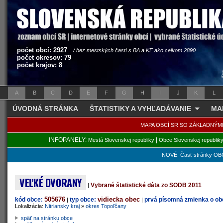
počet obcí: 2927
/ bez mestských častí s BA a KE ako celkom 2890
počet okresov: 79
počet krajov: 8
A
B
C
D
E
F
G
H
I
J
K
L
ÚVODNÁ STRÁNKA
ŠTATISTIKY A VYHĽADÁVANIE
MA
MAPA OBCÍ SR SO ZÁKLADNÝM
INFOPANELY:
|
Mestá Slovenskej republiky
Obce Slovenskej republik
NOVÉ: Časť stránky OBC
VEĽKÉ DVORANY
Vybrané štatistické dáta zo SODB 2011
|
505676
vidiecka obec
kód obce:
typ obce:
prvá písomná zmienka o obc
|
|
Lokalizácia:
Nitriansky kraj
»
okres Topoľčany
späť na stránku obce