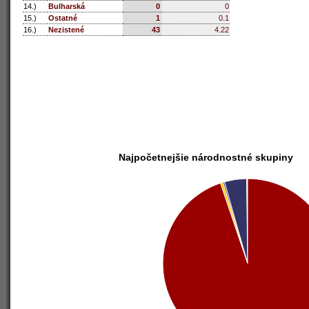
14.)
Bulharská
0
0
15.)
Ostatné
1
0.1
16.)
Nezistené
43
4.22
Najpočetnejšie národnostné skupiny