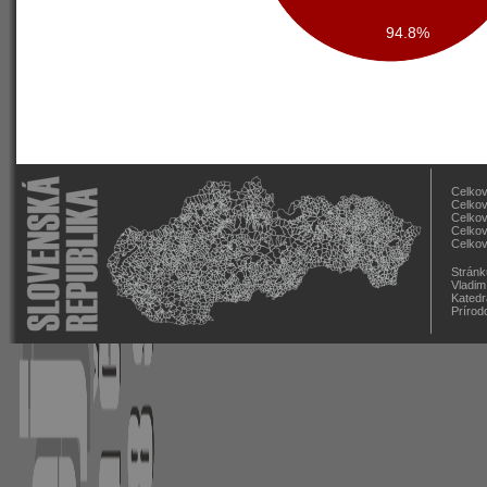
94.8%
Celkov
Celkov
Celkov
Celkov
Celkov
Stránk
Vladim
Katedr
Prírod