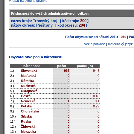
späť na úvodnú stránku
Príslušnosť do vyšších administratívnych celkov:
Trnavský kraj
200
názov kraja:
[ kód kraja:
]
Piešťany
204
názov okresu:
[ kód okresu:
]
Počet obyvateľov pri sčítaní 2011:
1019
|
Poč
vek a pohlavie
|
materinský jazyk
Obyvateľstvo podľa národnosti
národnosť
počet
podiel (%)
1.)
Slovenská
966
94.8
2.)
Maďarská
0
0
3.)
Rómská
0
0
4.)
Rusínská
0
0
5.)
Ukrajinská
0
0
6.)
Česká
5
0.49
7.)
Nemecká
1
0.1
8.)
Poľská
3
0.29
9.)
Chorvátská
0
0
10.)
Srbská
0
0
11.)
Ruská
0
0
12.)
Židovská
0
0
13.)
Moravská
0
0