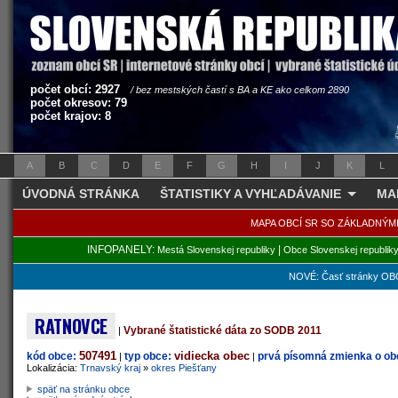
počet obcí: 2927
/ bez mestských častí s BA a KE ako celkom 2890
počet okresov: 79
počet krajov: 8
A
B
C
D
E
F
G
H
I
J
K
L
ÚVODNÁ STRÁNKA
ŠTATISTIKY A VYHĽADÁVANIE
MA
MAPA OBCÍ SR SO ZÁKLADNÝM
INFOPANELY:
|
Mestá Slovenskej republiky
Obce Slovenskej republik
NOVÉ: Časť stránky OBC
RATNOVCE
Vybrané štatistické dáta zo SODB 2011
|
507491
vidiecka obec
kód obce:
typ obce:
prvá písomná zmienka o obc
|
|
Lokalizácia:
Trnavský kraj
»
okres Piešťany
späť na stránku obce