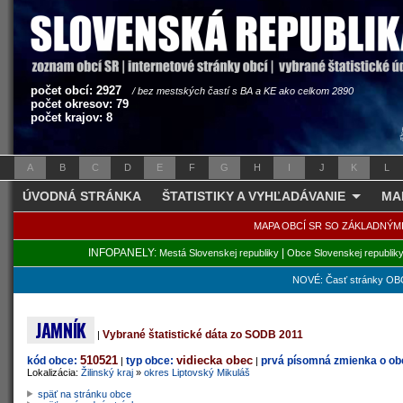
počet obcí: 2927
/ bez mestských častí s BA a KE ako celkom 2890
počet okresov: 79
počet krajov: 8
A
B
C
D
E
F
G
H
I
J
K
L
ÚVODNÁ STRÁNKA
ŠTATISTIKY A VYHĽADÁVANIE
MA
MAPA OBCÍ SR SO ZÁKLADNÝM
INFOPANELY:
|
Mestá Slovenskej republiky
Obce Slovenskej republik
NOVÉ: Časť stránky OBC
JAMNÍK
Vybrané štatistické dáta zo SODB 2011
|
510521
vidiecka obec
kód obce:
typ obce:
prvá písomná zmienka o obc
|
|
Lokalizácia:
Žilinský kraj
»
okres Liptovský Mikuláš
späť na stránku obce