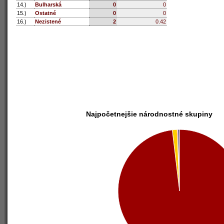
14.)
Bulharská
0
0
15.)
Ostatné
0
0
16.)
Nezistené
2
0.42
Najpočetnejšie národnostné skupiny