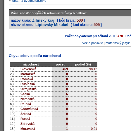
späť na úvodnú stránku
Príslušnosť do vyšších administratívnych celkov:
Žilinský kraj
500
názov kraja:
[ kód kraja:
]
Liptovský Mikuláš
505
názov okresu:
[ kód okresu:
]
Počet obyvateľov pri sčítaní 2011:
478
|
Poč
vek a pohlavie
|
materinský jazyk
Obyvateľstvo podľa národnosti
národnosť
počet
podiel (%)
1.)
Slovenská
469
98.12
2.)
Maďarská
0
0
3.)
Rómská
0
0
4.)
Rusínská
0
0
5.)
Ukrajinská
0
0
6.)
Česká
6
1.26
7.)
Nemecká
0
0
8.)
Poľská
0
0
9.)
Chorvátská
0
0
10.)
Srbská
0
0
11.)
Ruská
0
0
12.)
Židovská
0
0
13.)
Moravská
1
0.21