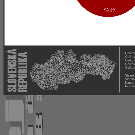
98.1%
Celkov
Celkov
Celkov
Celkov
Celkov
Stránk
Vladim
Katedr
Prírod