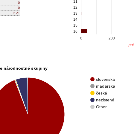
11
0
12
0
5.21
13
14
15
16
0
200
poč
ie národnostné skupiny
slovenská
maďarská
česká
nezistené
Other