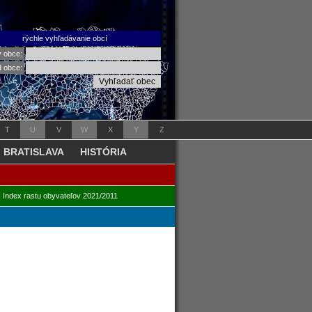
rýchle vyhľadávanie obcí
v obce:
d obce:
T
U
V
W
X
Y
Z
BRATISLAVA
HISTÓRIA
|
Index rastu obyvateľov 2021/2011