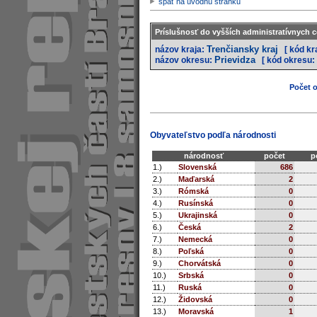
späť na úvodnú stránku
Príslušnosť do vyšších administratívnych c
Trenčiansky kraj
názov kraja:
[ kód kr
Prievidza
názov okresu:
[ kód okresu:
Počet o
Obyvateľstvo podľa národnosti
národnosť
počet
p
1.)
Slovenská
686
2.)
Maďarská
2
3.)
Rómská
0
4.)
Rusínská
0
5.)
Ukrajinská
0
6.)
Česká
2
7.)
Nemecká
0
8.)
Poľská
0
9.)
Chorvátská
0
10.)
Srbská
0
11.)
Ruská
0
12.)
Židovská
0
13.)
Moravská
1