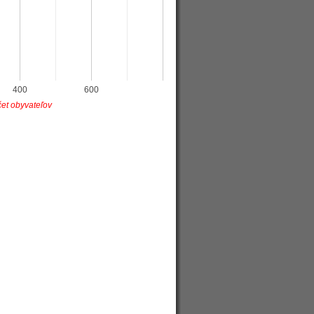
400
600
et obyvateľov