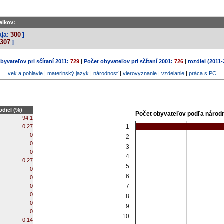
elkov:
300
aja:
]
307
]
byvateľov pri sčítaní 2011:
729
|
Počet obyvateľov pri sčítaní 2001:
726
|
rozdiel (2011-
vek a pohlavie
|
materinský jazyk
|
národnosť
|
vierovyznanie
|
vzdelanie
|
práca s PC
odiel (%)
Počet obyvateľov podľa národn
94.1
1
0.27
0
2
0
3
0
4
0.27
5
0
6
0
0
7
0
8
0
9
0
10
0.14