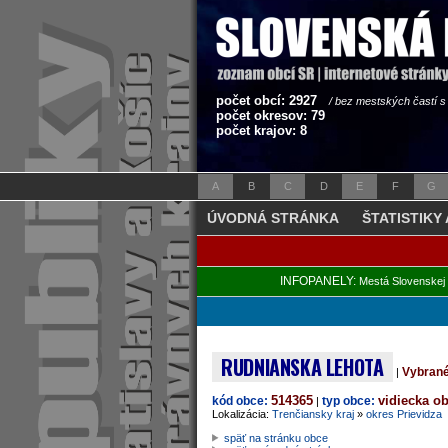
počet obcí: 2927
/ bez mestských častí 
počet okresov: 79
počet krajov: 8
A
B
C
D
E
F
G
ÚVODNÁ STRÁNKA
ŠTATISTIKY
INFOPANELY:
Mestá Slovenskej 
RUDNIANSKA LEHOTA
Vybrané
|
514365
vidiecka o
kód obce:
typ obce:
|
Lokalizácia:
Trenčiansky kraj
»
okres Prievidza
späť na stránku obce