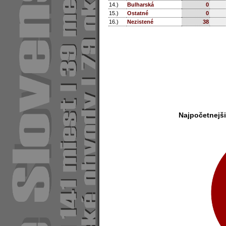
14.)
Bulharská
0
15.)
Ostatné
0
16.)
Nezistené
38
Najpočetnejš