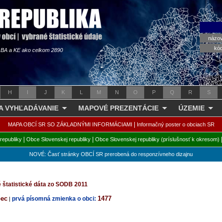
názo
kó
s BA a KE ako celkom 2890
H
I
J
K
L
M
N
O
P
Q
R
S
 A VYHĽADÁVANIE
MAPOVÉ PREZENTÁCIE
ÚZEMIE
|
MAPA OBCÍ SR SO ZÁKLADNÝMI INFORMÁCIAMI
Informačný poster o obciach SR
|
|
republiky
Obce Slovenskej republiky
Obce Slovenskej republiky (príslušnosť k okresom)
NOVÉ: Časť stránky OBCÍ SR prerobená do responzívneho dizajnu
 štatistické dáta zo SODB 2011
bec
1477
prvá písomná zmienka o obci:
|