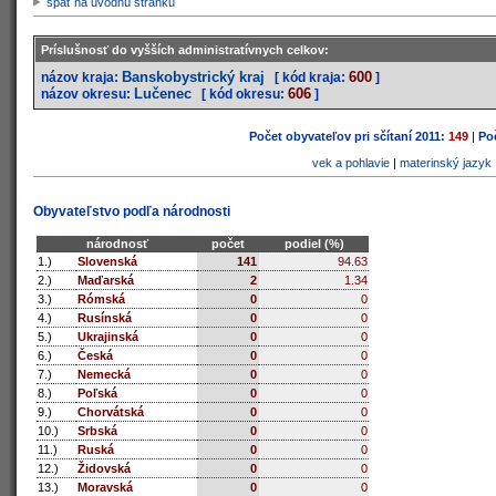
späť na úvodnú stránku
Príslušnosť do vyšších administratívnych celkov:
Banskobystrický kraj
600
názov kraja:
[ kód kraja:
]
Lučenec
606
názov okresu:
[ kód okresu:
]
Počet obyvateľov pri sčítaní 2011:
149
|
Poč
vek a pohlavie
|
materinský jazyk
Obyvateľstvo podľa národnosti
národnosť
počet
podiel (%)
1.)
Slovenská
141
94.63
2.)
Maďarská
2
1.34
3.)
Rómská
0
0
4.)
Rusínská
0
0
5.)
Ukrajinská
0
0
6.)
Česká
0
0
7.)
Nemecká
0
0
8.)
Poľská
0
0
9.)
Chorvátská
0
0
10.)
Srbská
0
0
11.)
Ruská
0
0
12.)
Židovská
0
0
13.)
Moravská
0
0