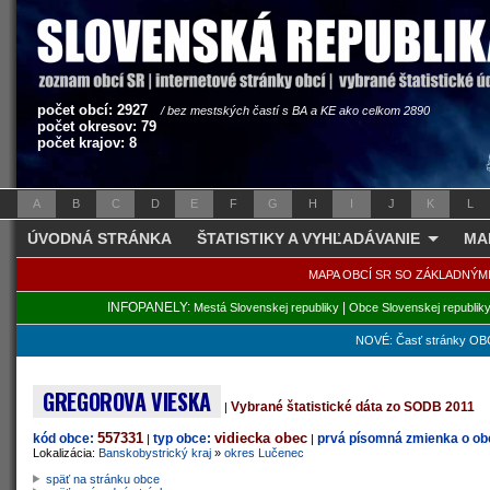
počet obcí: 2927
/ bez mestských častí s BA a KE ako celkom 2890
počet okresov: 79
počet krajov: 8
A
B
C
D
E
F
G
H
I
J
K
L
ÚVODNÁ STRÁNKA
ŠTATISTIKY A VYHĽADÁVANIE
MA
MAPA OBCÍ SR SO ZÁKLADNÝM
INFOPANELY:
|
Mestá Slovenskej republiky
Obce Slovenskej republik
NOVÉ: Časť stránky OBC
GREGOROVA VIESKA
Vybrané štatistické dáta zo SODB 2011
|
557331
vidiecka obec
kód obce:
typ obce:
prvá písomná zmienka o obc
|
|
Lokalizácia:
Banskobystrický kraj
»
okres Lučenec
späť na stránku obce