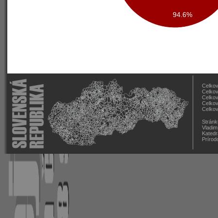
94.6%
Celkov
Celkov
Celkov
Celkov
Celkov
Stránk
Vladim
Katedr
Prírod