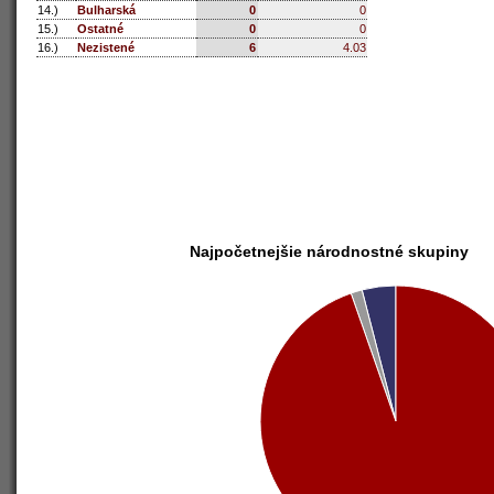
14.)
Bulharská
0
0
15.)
Ostatné
0
0
16.)
Nezistené
6
4.03
Najpočetnejšie národnostné skupiny