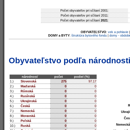
Počet obyvateľov pri sčítaní 2001:
Počet obyvateľov pri sčítaní 2011:
Počet obyvateľov pri sčítaní
2021
:
OBYVATEĽSTVO
:
vek a pohlavie
DOMY a BYTY
:
štruktúra bytového fondu
|
domy - obdobi
Obyvateľstvo podľa národnost
národnosť
počet
podiel (%)
1.)
Slovenská
275
97.17
2.)
Maďarská
0
0
3.)
Rómská
0
0
4.)
Rusínská
0
0
5.)
Ukrajinská
0
0
R
R
6.)
Česká
0
0
7.)
Nemecká
0
0
Ukraj
Ukraj
8.)
Moravská
0
0
Čes
Čes
9.)
Poľská
0
0
Nemeck
Nemeck
10.)
Ruská
0
0