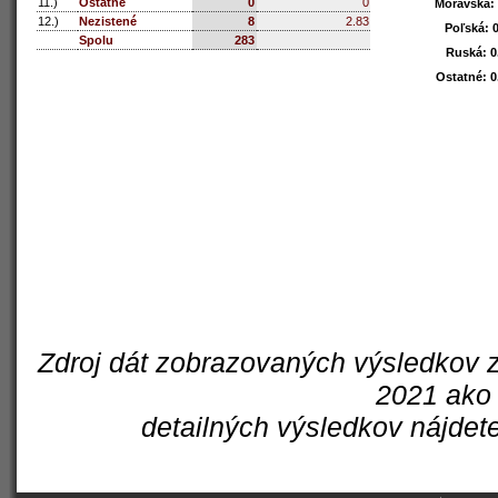
11.)
Ostatné
0
0
Moravská
Moravská
:
:
12.)
Nezistené
8
2.83
Poľská
Poľská
: 
: 
Spolu
283
Ruská
Ruská
: 
: 
Ostatné
Ostatné
: 
: 
Zdroj dát zobrazovaných výsledkov z
2021 ako 
detailných výsledkov nájdet