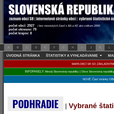
počet obcí: 2927
/ bez mestských častí s BA a KE ako celkom 2890
počet okresov: 79
počet krajov: 8
A
B
C
D
E
F
G
H
I
J
K
L
ÚVODNÁ STRÁNKA
ŠTATISTIKY A VYHĽADÁVANIE
MA
MAPA OBCÍ SR SO ZÁKLADNÝM
INFOPANELY:
|
Mestá Slovenskej republiky
Obce Slovenskej republik
NOVÉ: Časť stránky OBC
PODHRADIE
Vybrané štat
|