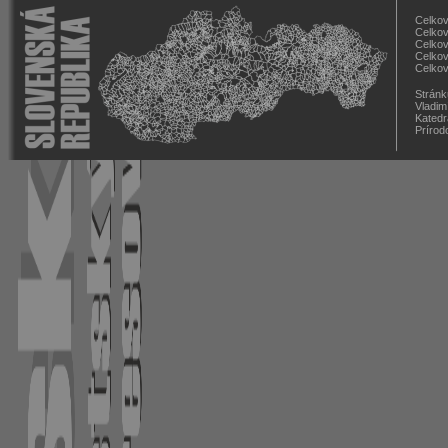
Celkov
Celkov
Celkov
Celkov
Celkov
Stránk
Vladim
Katedr
Prírod