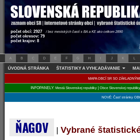
počet obcí: 2927
/ bez mestských častí s BA a KE ako celkom 2890
počet okresov: 79
počet krajov: 8
A
B
C
D
E
F
G
H
I
J
K
L
ÚVODNÁ STRÁNKA
ŠTATISTIKY A VYHĽADÁVANIE
MA
MAPA OBCÍ SR SO ZÁKLADNÝM
INFOPANELY:
|
Mestá Slovenskej republiky
Obce Slovenskej republik
NOVÉ: Časť stránky OBC
ŇAGOV
Vybrané štatistic
|