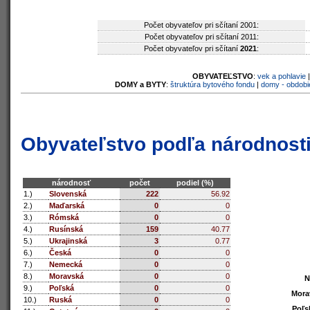
Počet obyvateľov pri sčítaní 2001:
Počet obyvateľov pri sčítaní 2011:
Počet obyvateľov pri sčítaní
2021
:
OBYVATEĽSTVO
:
vek a pohlavie
DOMY a BYTY
:
štruktúra bytového fondu
|
domy - obdobi
Obyvateľstvo podľa národnost
národnosť
počet
podiel (%)
1.)
Slovenská
222
56.92
2.)
Maďarská
0
0
3.)
Rómská
0
0
4.)
Rusínská
159
40.77
5.)
Ukrajinská
3
0.77
6.)
Česká
0
0
7.)
Nemecká
0
0
8.)
Moravská
0
0
N
N
9.)
Poľská
0
0
Mora
Mora
10.)
Ruská
0
0
Poľs
Poľs