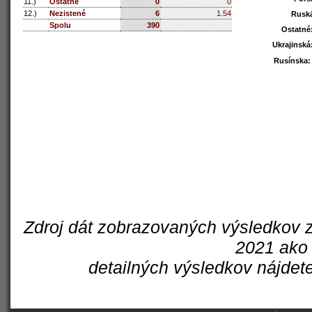
11.)
Ostatné
0
0
12.)
Nezistené
6
1.54
Rusk
Rusk
Spolu
390
Ostatné
Ostatné
Ukrajinská
Ukrajinská
Rusínska
Rusínska
:
:
Zdroj dát zobrazovaných výsledkov z
2021 ako 
detailných výsledkov nájdet