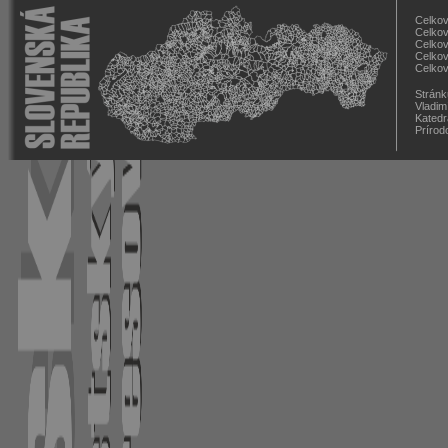
Celkov
Celkov
Celkov
Celkov
Celkov
Stránk
Vladim
Katedr
Prírod