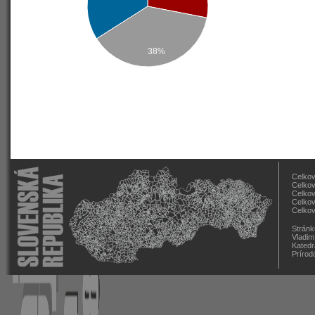
38%
Celkov
Celkov
Celkov
Celkov
Celkov
Stránk
Vladim
Katedr
Prírod