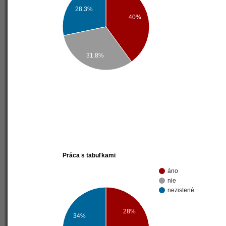
28.3%
40%
31.8%
Práca s tabuľkami
áno
nie
nezistené
28%
34%