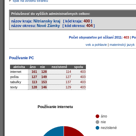
späť na úvodnú stránku
Príslušnosť do vyšších administratívnych celkov:
Nitriansky kraj
400
názov kraja:
[ kód kraja:
]
Nové Zámky
404
názov okresu:
[ kód okresu:
]
Počet obyvateľov pri sčítaní 2011:
403
|
Po
vek a pohlavie
|
materinský jazyk
Používanie PC
aktivita
áno
nie
nezistené
spolu
internet
161
128
114
403
pošta
127
149
127
403
tabuľky
113
153
137
403
texty
128
146
129
403
Používanie internetu
áno
nie
nezistené