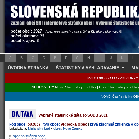
počet obcí: 2927
/ bez mestských častí s BA a KE ako celkom 2890
počet okresov: 79
počet krajov: 8
A
B
C
D
E
F
G
H
I
J
K
L
ÚVODNÁ STRÁNKA
ŠTATISTIKY A VYHĽADÁVANIE
MA
MAPA OBCÍ SR SO ZÁKLADNÝM
INFOPANELY:
|
Mestá Slovenskej republiky
Obce Slovenskej republik
NOVÉ: Časť stránky OBC
BAJTAVA
Vybrané štatistické dáta zo SODB 2011
|
503037
vidiecka obec
kód obce:
typ obce:
prvá písomná zmienka o obc
|
|
Lokalizácia:
Nitriansky kraj
»
okres Nové Zámky
späť na stránku obce