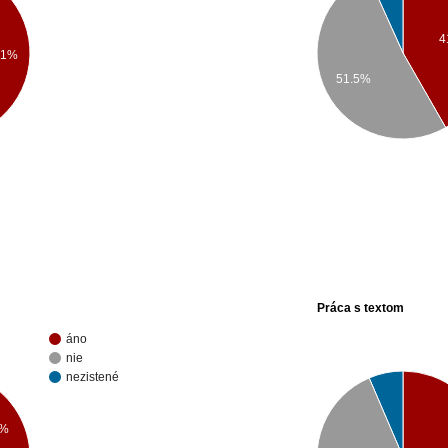
4
.1%
51.5%
Práca s textom
áno
nie
nezistené
9%