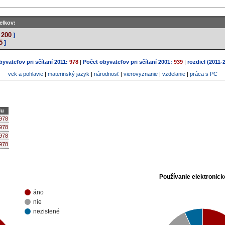
elkov:
200
]
5
]
yvateľov pri sčítaní 2011:
978
|
Počet obyvateľov pri sčítaní 2001:
939
|
rozdiel (2011-
vek a pohlavie
|
materinský jazyk
|
národnosť
|
vierovyznanie
|
vzdelanie
|
práca s PC
lu
978
978
978
978
Používanie elektronick
áno
nie
nezistené