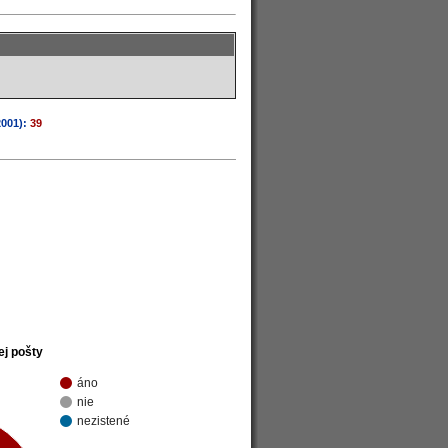
2001):
39
ej pošty
áno
nie
nezistené