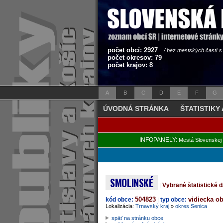
počet obcí: 2927
/ bez mestských častí 
počet okresov: 79
počet krajov: 8
A
B
C
D
E
F
G
ÚVODNÁ STRÁNKA
ŠTATISTIKY
INFOPANELY:
Mestá Slovenskej 
SMOLINSKÉ
Vybrané štatistické 
|
504823
vidiecka o
kód obce:
typ obce:
|
Lokalizácia:
Trnavský kraj
»
okres Senica
späť na stránku obce