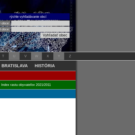
rýchle vyhľadávanie obcí
v obce:
d obce:
T
U
V
W
X
Y
Z
BRATISLAVA
HISTÓRIA
|
Index rastu obyvateľov 2021/2011