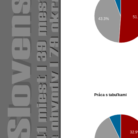
51
43.3%
Práca s tabuľkami
32.