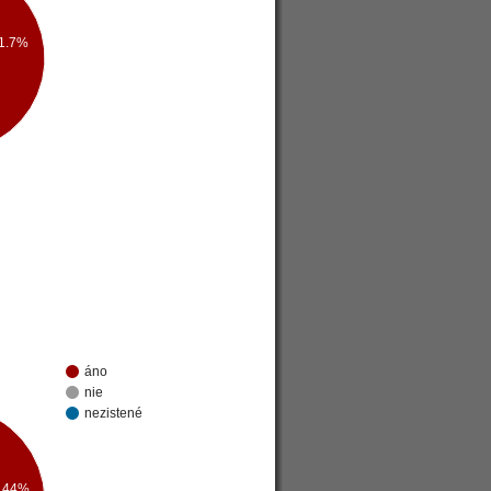
1.7%
áno
nie
nezistené
44%