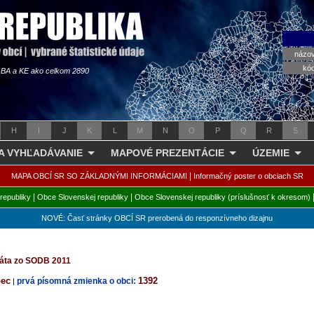
názo
kó
s BA a KE ako celkom 2890
H
I
J
K
L
M
N
O
P
Q
R
S
 A VYHĽADÁVANIE
MAPOVÉ PREZENTÁCIE
ÚZEMIE
|
MAPA OBCÍ SR SO ZÁKLADNÝMI INFORMÁCIAMI
Informačný poster o obciach SR
|
|
republiky
Obce Slovenskej republiky
Obce Slovenskej republiky (príslušnosť k okresom)
NOVÉ: Časť stránky OBCÍ SR prerobená do responzívneho dizajnu
dáta zo SODB 2011
bec
1392
prvá písomná zmienka o obci:
|