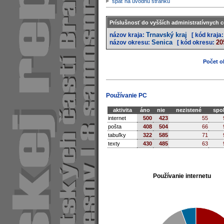
späť na úvodnú stránku
Príslušnosť do vyšších administratívnych c
Trnavský kraj
názov kraja:
[ kód kraja:
Senica
20
názov okresu:
[ kód okresu:
Počet ob
Používanie PC
aktivita
áno
nie
nezistené
spo
internet
500
423
55
pošta
408
504
66
tabuľky
322
585
71
texty
430
485
63
Používanie internetu