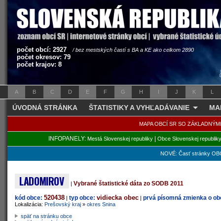
počet obcí: 2927
/ bez mestských častí s BA a KE ako celkom 2890
počet okresov: 79
počet krajov: 8
A
B
C
D
E
F
G
H
I
J
K
L
ÚVODNÁ STRÁNKA
ŠTATISTIKY A VYHĽADÁVANIE
MA
MAPA OBCÍ SR SO ZÁKLADNÝM
INFOPANELY:
|
Mestá Slovenskej republiky
Obce Slovenskej republik
NOVÉ: Časť stránky OBC
LADOMIROV
Vybrané štatistické dáta zo SODB 2011
|
520438
vidiecka obec
kód obce:
typ obce:
prvá písomná zmienka o obc
|
|
Lokalizácia:
Prešovský kraj
»
okres Snina
späť na stránku obce