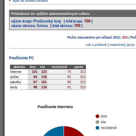
späť na úvodnú stránku
Príslušnosť do vyšších administratívnych celkov:
Prešovský kraj
700
názov kraja:
[ kód kraja:
]
Snina
709
názov okresu:
[ kód okresu:
]
Počet obyvateľov pri sčítaní 2011:
313
|
Poč
vek a pohlavie
|
materinský jazyk
Používanie PC
aktivita
áno
nie
nezistené
spolu
internet
115
123
75
313
pošta
94
138
81
313
tabuľky
67
161
85
313
texty
98
134
81
313
Používanie internetu
áno
nie
nezistené