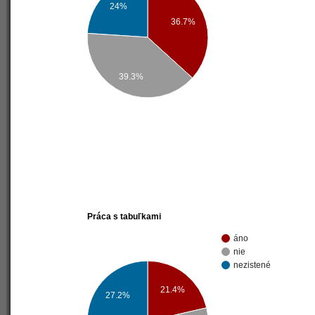
24%
36.7%
39.3%
Práca s tabuľkami
áno
nie
nezistené
21.4%
27.2%