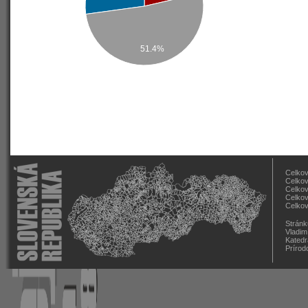
51.4%
Celkov
Celkov
Celkov
Celkov
Celkov
Stránk
Vladim
Katedr
Prírod