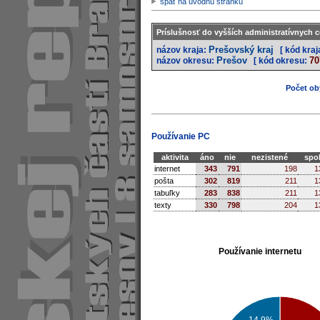
späť na úvodnú stránku
Príslušnosť do vyšších administratívnych c
Prešovský kraj
názov kraja:
[ kód kraj
Prešov
70
názov okresu:
[ kód okresu:
Počet oby
Používanie PC
aktivita
áno
nie
nezistené
spo
internet
343
791
198
1
pošta
302
819
211
1
tabuľky
283
838
211
1
texty
330
798
204
1
Používanie internetu
14.9%