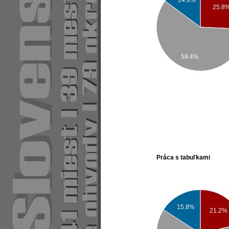
25.8
59.4%
Práca s tabuľkami
15.8%
21.2%