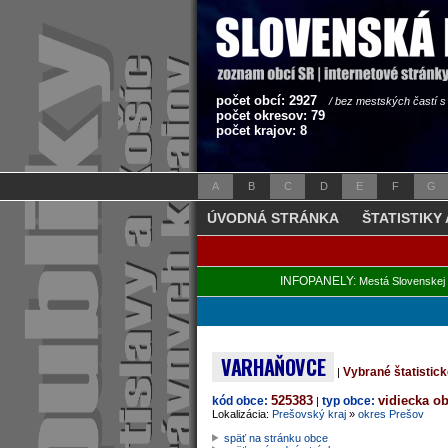
počet obcí: 2927
/ bez mestských častí 
počet okresov: 79
počet krajov: 8
A
B
C
D
E
F
G
ÚVODNÁ STRÁNKA
ŠTATISTIKY
INFOPANELY:
Mestá Slovenskej 
VARHAŇOVCE
Vybrané štatistic
|
525383
vidiecka o
kód obce:
typ obce:
|
Lokalizácia:
Prešovský kraj
»
okres Prešov
späť na stránku obce