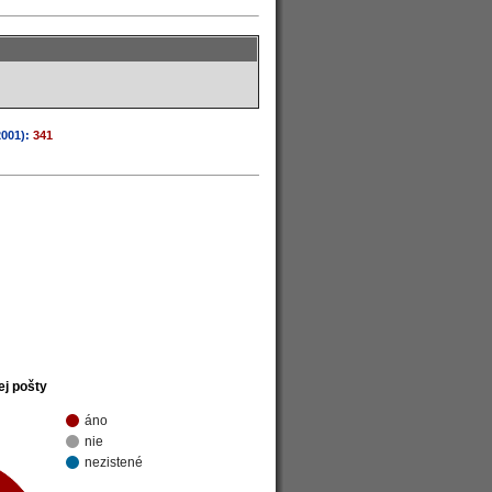
2001):
341
ej pošty
áno
nie
nezistené