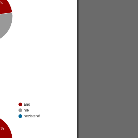
7%
áno
nie
nezistené
8%