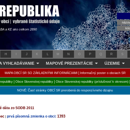
názo
kó
s BA a KE ako celkom 2890
H
I
J
K
L
M
N
O
P
Q
R
S
 A VYHĽADÁVANIE
MAPOVÉ PREZENTÁCIE
ÚZEMIE
|
MAPA OBCÍ SR SO ZÁKLADNÝMI INFORMÁCIAMI
Informačný poster o obciach SR
|
|
republiky
Obce Slovenskej republiky
Obce Slovenskej republiky (príslušnosť k okresom)
NOVÉ: Časť stránky OBCÍ SR prerobená do responzívneho dizajnu
ké dáta zo SODB 2011
bec
1393
prvá písomná zmienka o obci:
|