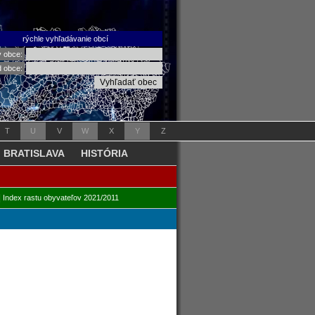
rýchle vyhľadávanie obcí
v obce:
d obce:
T
U
V
W
X
Y
Z
BRATISLAVA
HISTÓRIA
|
Index rastu obyvateľov 2021/2011