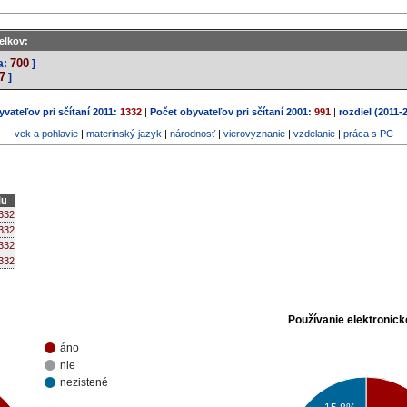
elkov:
700
a:
]
7
]
vateľov pri sčítaní 2011:
1332
|
Počet obyvateľov pri sčítaní 2001:
991
|
rozdiel (2011-
vek a pohlavie
|
materinský jazyk
|
národnosť
|
vierovyznanie
|
vzdelanie
|
práca s PC
lu
332
332
332
332
Používanie elektronick
áno
nie
nezistené