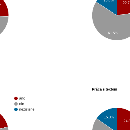
15.8%
22.
%
61.5%
Práca s textom
áno
nie
nezistené
15.3%
24.